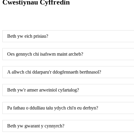
Cwestiynau Cyffredin
Beth yw eich prisiau?
Oes gennych chi isafswm maint archeb?
A allwch chi ddarparu'r ddogfennaeth berthnasol?
Beth yw'r amser arweiniol cyfartalog?
Pa fathau o ddulliau talu ydych chi'n eu derbyn?
Beth yw gwarant y cynnyrch?