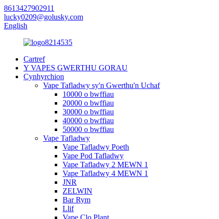
8613427902911
lucky0209@golusky.com
English
Cartref
Y VAPES GWERTHU GORAU
Cynhyrchion
Vape Tafladwy sy'n Gwerthu'n Uchaf
10000 o bwffiau
20000 o bwffiau
30000 o bwffiau
40000 o bwffiau
50000 o bwffiau
Vape Tafladwy
Vape Tafladwy Poeth
Vape Pod Tafladwy
Vape Tafladwy 2 MEWN 1
Vape Tafladwy 4 MEWN 1
JNR
ZELWIN
Bar Rym
Llif
Vape Clo Plant