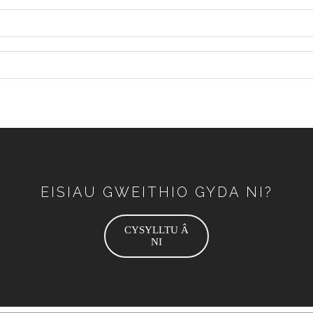
EISIAU GWEITHIO GYDA NI?
CYSYLLTU Â
NI