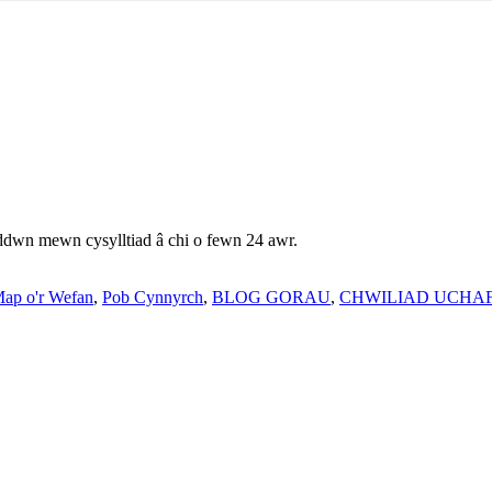
ddwn mewn cysylltiad â chi o fewn 24 awr.
ap o'r Wefan
,
Pob Cynnyrch
,
BLOG GORAU
,
CHWILIAD UCHA