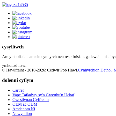
cysylltwch
Am ymholiadau am ein cynnyrch neu restr brisiau, gadewch i ni a by
ymholiad nawr
© Hawlfraint - 2010-2026: Cedwir Pob Hawl.
Cynhyrchion Dethol
,
M
dolenni cyflym
Cartref
Vape Tafladwy sy'n Gwerthu'n Uchaf
Cwestiynau Cyffredin
OEM ac ODM
Amdanom Ni
Newyddion