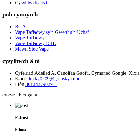
Cysylltwch â Ni
pob cynnyrch
BGA
Vape Tafladwy sy'n Gwerthu'n Uchaf
Vape Tafladwy
Vape Tafladwy DTL
Mewn Stoc Vape
cysylltwch â ni
Cyfeiriad:
Adeilad A, Canolfan Gaofu, Cymuned Gongle, Xixian
E-bost:
lucky0209@golusky.com
Ffôn:
8613427902911
croeso i blongang
E-bost
E-bost