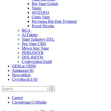
Bar Vape Grisial
Yuoto
WOTOFO
Cetris Vape
Pecynnau Rig Dab Trydanol
Poced Nicotin
BGA
Al Fakher
Vape Tafladwy DTL
Pen Vape CBD
Mewn Stoc Vape
PERSAWYR
DOL RHYW
Cynhyrchion Eraill
OEM ac ODM
Amdanom Ni
Newyddion
Cysylltwch â Ni
Cartref
Cwestiynau Cyffredin