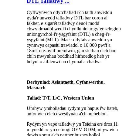
DTL Tafladwy ...
Cyflwynwch ddyrchafiad i'ch taith anweddu
gyda'r anwedd tafladwy DTL bar coron al
fakher, e-sigarét tafladwy deuol-modd
chwyldroadol wedi'i chynllunio ar gyfer selogion
uniongyrchol-i'r-ysgyfaint (DTL) a cheg-i'r-
ysgyfaint (MLT). Mae'r ddyfais anweddu yn
cynnwys capasiti trawiadol o 10,000 pwff a
18mL o e-hylif premiwm, gan sicrhau eich bod
chi'n mwynhau boddhad hirhoedlog heb yr
helynt o ail-lenwi na chynnal a chadw.
Derbyniad: Asiantaeth, Cyfanwerthu,
Masnach
Taliad: T/T, L/C, Western Union
Unrhyw ymholiadau rydym yn hapus i'w hateb,
anfonwch eich cwestiynau a'ch archebion.
Rydym yn vape tafladwy yn Tsieina ers dros 11
mlynedd ac yn cefnogi OEM ODM, ni yw eich
dewis gorau a'ch partner busnes hollol