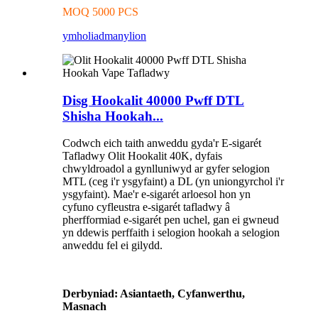
MOQ 5000 PCS
ymholiad
manylion
Disg Hookalit 40000 Pwff DTL
Shisha Hookah...
Codwch eich taith anweddu gyda'r E-sigarét
Tafladwy Olit Hookalit 40K, dyfais
chwyldroadol a gynlluniwyd ar gyfer selogion
MTL (ceg i'r ysgyfaint) a DL (yn uniongyrchol i'r
ysgyfaint). Mae'r e-sigarét arloesol hon yn
cyfuno cyfleustra e-sigarét tafladwy â
pherfformiad e-sigarét pen uchel, gan ei gwneud
yn ddewis perffaith i selogion hookah a selogion
anweddu fel ei gilydd.
Derbyniad: Asiantaeth, Cyfanwerthu,
Masnach