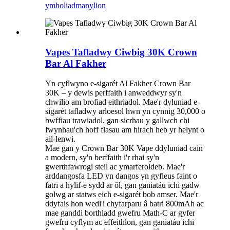
ymholiad
manylion
Vapes Tafladwy Ciwbig 30K Crown
Bar Al Fakher
Yn cyflwyno e-sigarét Al Fakher Crown Bar
30K – y dewis perffaith i anweddwyr sy'n
chwilio am brofiad eithriadol. Mae'r dyluniad e-
sigarét tafladwy arloesol hwn yn cynnig 30,000 o
bwffiau trawiadol, gan sicrhau y gallwch chi
fwynhau'ch hoff flasau am hirach heb yr helynt o
ail-lenwi.
Mae gan y Crown Bar 30K Vape ddyluniad cain
a modern, sy'n berffaith i'r rhai sy'n
gwerthfawrogi steil ac ymarferoldeb. Mae'r
arddangosfa LED yn dangos yn gyfleus faint o
fatri a hylif-e sydd ar ôl, gan ganiatáu ichi gadw
golwg ar statws eich e-sigarét bob amser. Mae'r
ddyfais hon wedi'i chyfarparu â batri 800mAh ac
mae ganddi borthladd gwefru Math-C ar gyfer
gwefru cyflym ac effeithlon, gan ganiatáu ichi