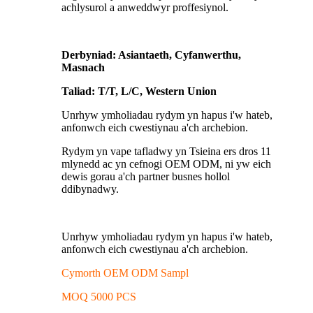
achlysurol a anweddwyr proffesiynol.
Derbyniad: Asiantaeth, Cyfanwerthu,
Masnach
Taliad: T/T, L/C, Western Union
Unrhyw ymholiadau rydym yn hapus i'w hateb,
anfonwch eich cwestiynau a'ch archebion.
Rydym yn vape tafladwy yn Tsieina ers dros 11
mlynedd ac yn cefnogi OEM ODM, ni yw eich
dewis gorau a'ch partner busnes hollol
ddibynadwy.
Unrhyw ymholiadau rydym yn hapus i'w hateb,
anfonwch eich cwestiynau a'ch archebion.
Cymorth OEM ODM Sampl
MOQ 5000 PCS