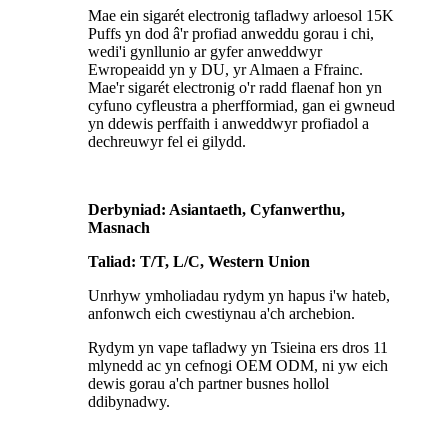
Mae ein sigarét electronig tafladwy arloesol 15K
Puffs yn dod â'r profiad anweddu gorau i chi,
wedi'i gynllunio ar gyfer anweddwyr
Ewropeaidd yn y DU, yr Almaen a Ffrainc.
Mae'r sigarét electronig o'r radd flaenaf hon yn
cyfuno cyfleustra a pherfformiad, gan ei gwneud
yn ddewis perffaith i anweddwyr profiadol a
dechreuwyr fel ei gilydd.
Derbyniad: Asiantaeth, Cyfanwerthu,
Masnach
Taliad: T/T, L/C, Western Union
Unrhyw ymholiadau rydym yn hapus i'w hateb,
anfonwch eich cwestiynau a'ch archebion.
Rydym yn vape tafladwy yn Tsieina ers dros 11
mlynedd ac yn cefnogi OEM ODM, ni yw eich
dewis gorau a'ch partner busnes hollol
ddibynadwy.