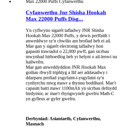
Cyfanwerthu Jnr Shisha Hookah
Max 22000 Puffs Disg...
Yn cyflwyno sigarét tafladwy JNR Shisha
Hookah Max 22000 Puffs, y dewis perffaith i
anweddwyr sy'n chwilio am brofiad heb ei ail.
Mae gan y sigarét electronig tafladwy hon
gapasiti trawiadol o 22,000 pwff, gan sicrhau
mwynhad hirhoedlog heb yr helynt o ail-lenwi na
hailwefru.
Mae gan anweddyddion JNR Hookah Max
goiliau rhwyll triphlyg a llif aer addasadwy i
ddarparu profiad ysgyfaint-i-ysgyfaint sy'n
cynhyrchu mwg mawr a thynnu boddhaol. Mae'r
capasiti batri mawr 1100mAh yn sicrhau defnydd
hirdymor, ac mae'r rhyngwyneb gwefru Math-C
yn gyfleus ar gyfer gwefru.
Derbyniad: Asiantaeth, Cyfanwerthu,
Masnach