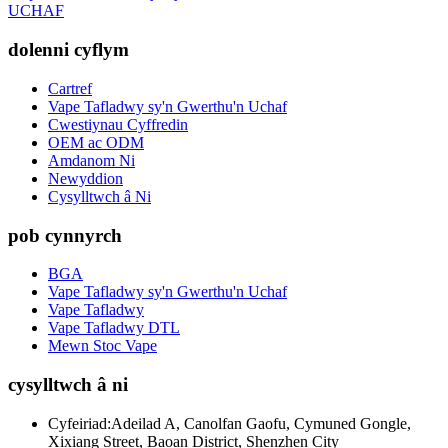
UCHAF
dolenni cyflym
Cartref
Vape Tafladwy sy'n Gwerthu'n Uchaf
Cwestiynau Cyffredin
OEM ac ODM
Amdanom Ni
Newyddion
Cysylltwch â Ni
pob cynnyrch
BGA
Vape Tafladwy sy'n Gwerthu'n Uchaf
Vape Tafladwy
Vape Tafladwy DTL
Mewn Stoc Vape
cysylltwch â ni
Cyfeiriad:
Adeilad A, Canolfan Gaofu, Cymuned Gongle,
Xixiang Street, Baoan District, Shenzhen City