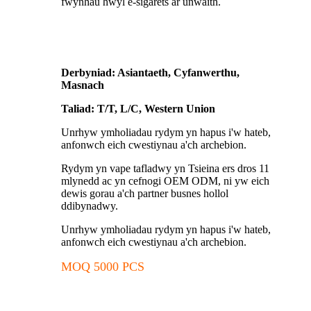
fwynhau hwyl e-sigaréts ar unwaith.
Derbyniad: Asiantaeth, Cyfanwerthu,
Masnach
Taliad: T/T, L/C, Western Union
Unrhyw ymholiadau rydym yn hapus i'w hateb,
anfonwch eich cwestiynau a'ch archebion.
Rydym yn vape tafladwy yn Tsieina ers dros 11
mlynedd ac yn cefnogi OEM ODM, ni yw eich
dewis gorau a'ch partner busnes hollol
ddibynadwy.
Unrhyw ymholiadau rydym yn hapus i'w hateb,
anfonwch eich cwestiynau a'ch archebion.
MOQ 5000 PCS