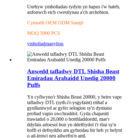
Unrhyw ymholiadau rydym yn hapus i'w hateb,
anfonwch eich cwestiynau a'ch archebion.
Cymorth OEM ODM Sampl
MOQ 5000 PCS
ymholiad
manylion
Anwedd tafladwy DTL Shisha Beast
Emiradau Arabaidd Unedig 20000
Puffs
Yn cyflwyno'r Shisha Beast 20000, y beiro vape
tafladwy DTL (syth-i'r-ysgyfaint) eithaf a
gynlluniwyd ar gyfer selogion sy'n dymuno
profiad vapio uwchraddol. Gyda chapasiti
trawiadol o 20,000 o borthladdoedd, mae'r
ddyfais arloesol hon yn ddelfrydol i'r rhai sy'n
hoffi ei defnyddio am gyfnodau hir heb yr helynt
o ail-lenwi neu ailwefru'n aml.