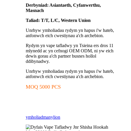
Derbyniad: Asiantaeth, Cyfanwerthu,
Masnach
Taliad: T/T, L/C, Western Union
Unrhyw ymholiadau rydym yn hapus i'w hateb,
anfonwch eich cwestiynau a'ch archebion.
Rydym yn vape tafladwy yn Tsieina ers dros 11
mlynedd ac yn cefnogi OEM ODM, ni yw eich
dewis gorau a'ch partner busnes hollol
ddibynadwy.
Unrhyw ymholiadau rydym yn hapus i'w hateb,
anfonwch eich cwestiynau a'ch archebion.
MOQ 5000 PCS
ymholiad
manylion