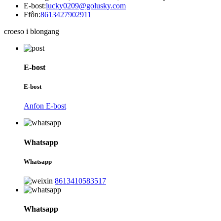
E-bost:
lucky0209@golusky.com
Ffôn:
8613427902911
croeso i blongang
E-bost
E-bost
Anfon E-bost
Whatsapp
Whatsapp
8613410583517
Whatsapp