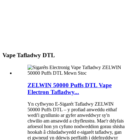
Vape Tafladwy DTL
ZELWIN 50000 Puffs DTL Vape
Electron Tafladwy...
Yn cyflwyno E-Sigarét Tafladwy ZELWIN
50000 Puffs DTL – y profiad anweddu eithaf
wedi'i gynllunio ar gyfer anweddwyr sy'n
chwilio am ansawdd a chyfleustra. Mae'r ddyfais
arloesol hon yn cyfuno nodweddion gorau shisha
hookah â chludadwyedd e-sigarét tafladwy, gan
ei gwneud yn ddewis perffaith i ddefnyddwyr