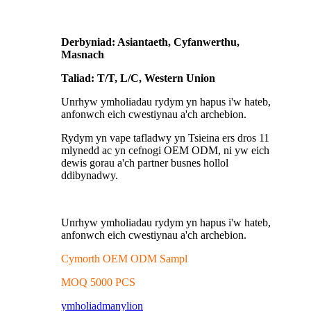
Derbyniad: Asiantaeth, Cyfanwerthu,
Masnach
Taliad: T/T, L/C, Western Union
Unrhyw ymholiadau rydym yn hapus i'w hateb,
anfonwch eich cwestiynau a'ch archebion.
Rydym yn vape tafladwy yn Tsieina ers dros 11
mlynedd ac yn cefnogi OEM ODM, ni yw eich
dewis gorau a'ch partner busnes hollol
ddibynadwy.
Unrhyw ymholiadau rydym yn hapus i'w hateb,
anfonwch eich cwestiynau a'ch archebion.
Cymorth OEM ODM Sampl
MOQ 5000 PCS
ymholiad
manylion