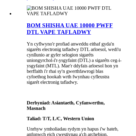
BOM SHISHA UAE 10000 PWFF
DTL VAPE TAFLADWY
Yn cyflwyno'r profiad anweddu eithaf gyda'n
sigaréts electronig tafladwy DTL arloesol, wedi'u
cynllunio ar gyfer selogion sigaréts
uniongyrchol-i'r-ysgyfaint (DTL) a sigaréts ceg-i-
ysgyfaint (MTL). Mae'r ddyfais arloesol hon yn
berffaith i'r rhai sy'n gwerthfawrogi blas
cyfoethog hookah wrth fwynhau cyfleustra
sigarét electronig tafladwy.
Derbyniad: Asiantaeth, Cyfanwerthu,
Masnach
Taliad: T/T, L/C, Western Union
Unrhyw ymholiadau rydym yn hapus i'w hateb,
anfonwch eich cwestiynau a'ch archebion.