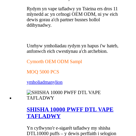
Rydym yn vape tafladwy yn Tsieina ers dros 11
mlynedd ac yn cefnogi OEM ODM, ni yw eich
dewis gorau a'ch partner busnes hollol
ddibynadwy.
Unrhyw ymholiadau rydym yn hapus i'w hateb,
anfonwch eich cwestiynau a'ch archebion.
Cymorth OEM ODM Sampl
MOQ 5000 PCS
ymholiad
manylion
SHISHA 10000 PWFF DTL VAPE
TAFLADWY
Yn cyflwyno'r e-sigarét tafladwy my shisha
DTL10000 puffs – y dewis perffaith i selogion