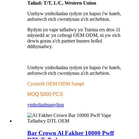
Taliad: T/T, L/C, Western Union
Unrhyw ymholiadau rydym yn hapus i'w hateb,
anfonwch eich cwestiynau a'ch archebion.
Rydym yn vape tafladwy yn Tsieina ers dros 11
mlynedd ac yn cefnogi OEM ODM, ni yw eich
dewis gorau a'ch partner busnes hollol
ddibynadwy.
Unrhyw ymholiadau rydym yn hapus i'w hateb,
anfonwch eich cwestiynau a'ch archebion.
Cymorth OEM ODM Sampl
MOQ 5000 PCS
ymholiad
manylion
Bar Crown Al Fakher 10000 Pwff