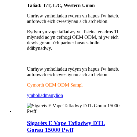
Taliad: T/T, L/C, Western Union
Unrhyw ymholiadau rydym yn hapus i'w hateb,
anfonwch eich cwestiynau a'ch archebion.
Rydym yn vape tafladwy yn Tsieina ers dros 11
mlynedd ac yn cefnogi OEM ODM, ni yw eich
dewis gorau a'ch partner busnes hollol
ddibynadwy.
Unrhyw ymholiadau rydym yn hapus i'w hateb,
anfonwch eich cwestiynau a'ch archebion.
Cymorth OEM ODM Sampl
ymholiad
manylion
Sigaréts E Vape Tafladwy DTL
Gorau 15000 Pwff