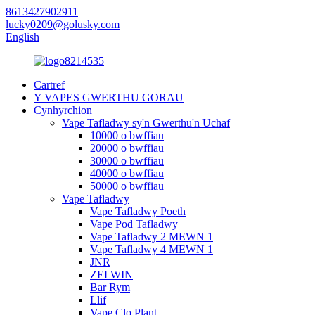
8613427902911
lucky0209@golusky.com
English
Cartref
Y VAPES GWERTHU GORAU
Cynhyrchion
Vape Tafladwy sy'n Gwerthu'n Uchaf
10000 o bwffiau
20000 o bwffiau
30000 o bwffiau
40000 o bwffiau
50000 o bwffiau
Vape Tafladwy
Vape Tafladwy Poeth
Vape Pod Tafladwy
Vape Tafladwy 2 MEWN 1
Vape Tafladwy 4 MEWN 1
JNR
ZELWIN
Bar Rym
Llif
Vape Clo Plant