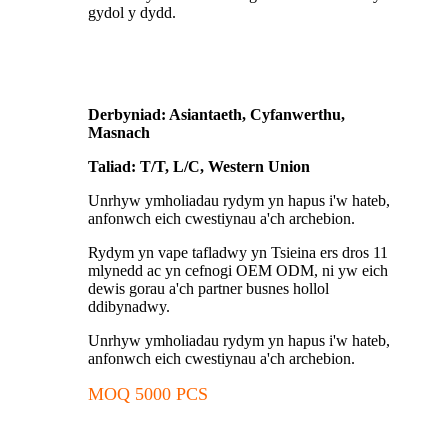
gydol y dydd.
Derbyniad: Asiantaeth, Cyfanwerthu,
Masnach
Taliad: T/T, L/C, Western Union
Unrhyw ymholiadau rydym yn hapus i'w hateb,
anfonwch eich cwestiynau a'ch archebion.
Rydym yn vape tafladwy yn Tsieina ers dros 11
mlynedd ac yn cefnogi OEM ODM, ni yw eich
dewis gorau a'ch partner busnes hollol
ddibynadwy.
Unrhyw ymholiadau rydym yn hapus i'w hateb,
anfonwch eich cwestiynau a'ch archebion.
MOQ 5000 PCS