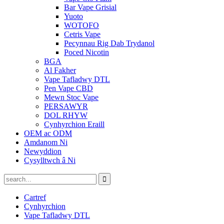
Bar Vape Grisial
Yuoto
WOTOFO
Cetris Vape
Pecynnau Rig Dab Trydanol
Poced Nicotin
BGA
Al Fakher
Vape Tafladwy DTL
Pen Vape CBD
Mewn Stoc Vape
PERSAWYR
DOL RHYW
Cynhyrchion Eraill
OEM ac ODM
Amdanom Ni
Newyddion
Cysylltwch â Ni
Cartref
Cynhyrchion
Vape Tafladwy DTL