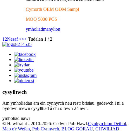
Cymorth OEM ODM Sampl
MOQ 5000 PCS
ymholiad
manylion
1
2
Nesaf >
>>
Tudalen 1 / 2
cysylltwch
Am ymholiadau am ein cynnyrch neu restr brisiau, gadewch i ni a
byddwn mewn cysylltiad â chi o fewn 24 awr.
ymholiad nawr
© Hawlfraint - 2010-2026: Cedwir Pob Hawl.
Cynhyrchion Dethol
,
Map o'r Wefan
,
Pob Cynnyrch
,
BLOG GORAU
,
CHWILIAD