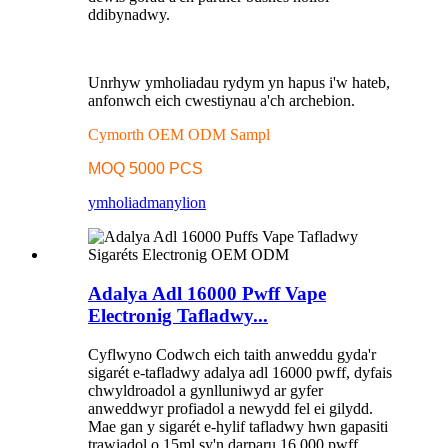
ddibynadwy.
Unrhyw ymholiadau rydym yn hapus i'w hateb,
anfonwch eich cwestiynau a'ch archebion.
Cymorth OEM ODM Sampl
MOQ 5000 PCS
ymholiad
manylion
Adalya Adl 16000 Pwff Vape
Electronig Tafladwy...
Cyflwyno Codwch eich taith anweddu gyda'r
sigarét e-tafladwy adalya adl 16000 pwff, dyfais
chwyldroadol a gynlluniwyd ar gyfer
anweddwyr profiadol a newydd fel ei gilydd.
Mae gan y sigarét e-hylif tafladwy hwn gapasiti
trawiadol o 15ml sy'n darparu 16,000 pwff