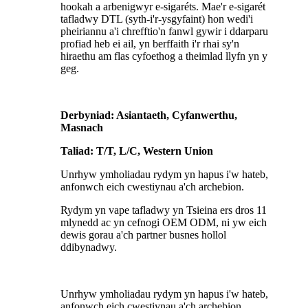
hookah a arbenigwyr e-sigaréts. Mae'r e-sigarét
tafladwy DTL (syth-i'r-ysgyfaint) hon wedi'i
pheiriannu a'i chrefftio'n fanwl gywir i ddarparu
profiad heb ei ail, yn berffaith i'r rhai sy'n
hiraethu am flas cyfoethog a theimlad llyfn yn y
geg.
Derbyniad: Asiantaeth, Cyfanwerthu,
Masnach
Taliad: T/T, L/C, Western Union
Unrhyw ymholiadau rydym yn hapus i'w hateb,
anfonwch eich cwestiynau a'ch archebion.
Rydym yn vape tafladwy yn Tsieina ers dros 11
mlynedd ac yn cefnogi OEM ODM, ni yw eich
dewis gorau a'ch partner busnes hollol
ddibynadwy.
Unrhyw ymholiadau rydym yn hapus i'w hateb,
anfonwch eich cwestiynau a'ch archebion.