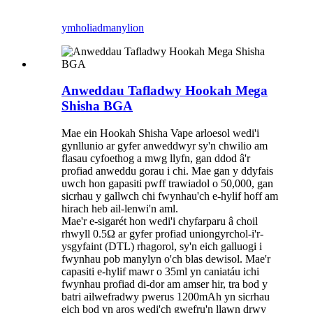
ymholiad
manylion
Anweddau Tafladwy Hookah Mega
Shisha BGA
Mae ein Hookah Shisha Vape arloesol wedi'i
gynllunio ar gyfer anweddwyr sy'n chwilio am
flasau cyfoethog a mwg llyfn, gan ddod â'r
profiad anweddu gorau i chi. Mae gan y ddyfais
uwch hon gapasiti pwff trawiadol o 50,000, gan
sicrhau y gallwch chi fwynhau'ch e-hylif hoff am
hirach heb ail-lenwi'n aml.
Mae'r e-sigarét hon wedi'i chyfarparu â choil
rhwyll 0.5Ω ar gyfer profiad uniongyrchol-i'r-
ysgyfaint (DTL) rhagorol, sy'n eich galluogi i
fwynhau pob manylyn o'ch blas dewisol. Mae'r
capasiti e-hylif mawr o 35ml yn caniatáu ichi
fwynhau profiad di-dor am amser hir, tra bod y
batri ailwefradwy pwerus 1200mAh yn sicrhau
eich bod yn aros wedi'ch gwefru'n llawn drwy