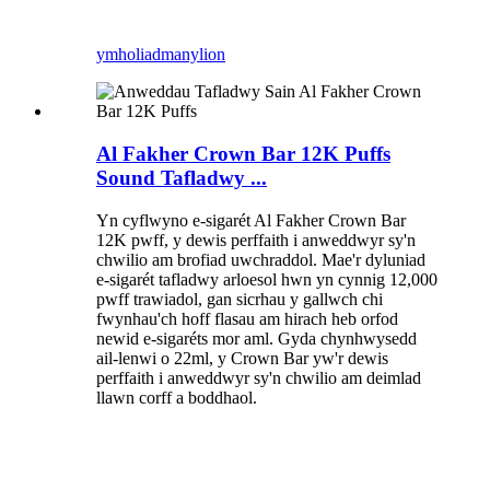
ymholiad
manylion
Al Fakher Crown Bar 12K Puffs
Sound Tafladwy ...
Yn cyflwyno e-sigarét Al Fakher Crown Bar
12K pwff, y dewis perffaith i anweddwyr sy'n
chwilio am brofiad uwchraddol. Mae'r dyluniad
e-sigarét tafladwy arloesol hwn yn cynnig 12,000
pwff trawiadol, gan sicrhau y gallwch chi
fwynhau'ch hoff flasau am hirach heb orfod
newid e-sigaréts mor aml. Gyda chynhwysedd
ail-lenwi o 22ml, y Crown Bar yw'r dewis
perffaith i anweddwyr sy'n chwilio am deimlad
llawn corff a boddhaol.