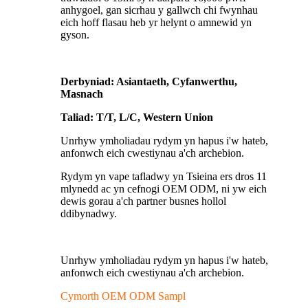
anhygoel, gan sicrhau y gallwch chi fwynhau
eich hoff flasau heb yr helynt o amnewid yn
gyson.
Derbyniad: Asiantaeth, Cyfanwerthu,
Masnach
Taliad: T/T, L/C, Western Union
Unrhyw ymholiadau rydym yn hapus i'w hateb,
anfonwch eich cwestiynau a'ch archebion.
Rydym yn vape tafladwy yn Tsieina ers dros 11
mlynedd ac yn cefnogi OEM ODM, ni yw eich
dewis gorau a'ch partner busnes hollol
ddibynadwy.
Unrhyw ymholiadau rydym yn hapus i'w hateb,
anfonwch eich cwestiynau a'ch archebion.
Cymorth OEM ODM Sampl