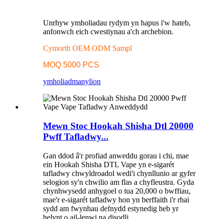
Unrhyw ymholiadau rydym yn hapus i'w hateb,
anfonwch eich cwestiynau a'ch archebion.
Cymorth OEM ODM Sampl
MOQ 5000 PCS
ymholiad
manylion
Mewn Stoc Hookah Shisha Dtl 20000
Pwff Tafladwy...
Gan ddod â'r profiad anweddu gorau i chi, mae
ein Hookah Shisha DTL Vape yn e-sigarét
tafladwy chwyldroadol wedi'i chynllunio ar gyfer
selogion sy'n chwilio am flas a chyfleustra. Gyda
chynhwysedd anhygoel o tua 20,000 o bwffiau,
mae'r e-sigarét tafladwy hon yn berffaith i'r rhai
sydd am fwynhau defnydd estynedig heb yr
helynt o ail-lenwi na disodli.