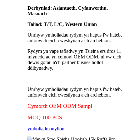
Derbyniad: Asiantaeth, Cyfanwerthu,
Masnach
Taliad: T/T, L/C, Western Union
Unrhyw ymholiadau rydym yn hapus i'w hateb,
anfonwch eich cwestiynau a'ch archebion.
Rydym yn vape tafladwy yn Tsieina ers dros 11
mlynedd ac yn cefnogi OEM ODM, ni yw eich
dewis gorau a'ch partner busnes hollol
ddibynadwy.
Unrhyw ymholiadau rydym yn hapus i'w hateb,
anfonwch eich cwestiynau a'ch archebion.
Cymorth OEM ODM Sampl
MOQ 100 PCS
ymholiad
manylion