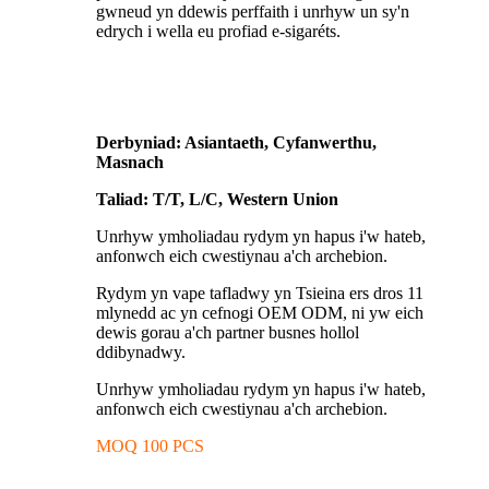
gwneud yn ddewis perffaith i unrhyw un sy'n
edrych i wella eu profiad e-sigaréts.
Derbyniad: Asiantaeth, Cyfanwerthu,
Masnach
Taliad: T/T, L/C, Western Union
Unrhyw ymholiadau rydym yn hapus i'w hateb,
anfonwch eich cwestiynau a'ch archebion.
Rydym yn vape tafladwy yn Tsieina ers dros 11
mlynedd ac yn cefnogi OEM ODM, ni yw eich
dewis gorau a'ch partner busnes hollol
ddibynadwy.
Unrhyw ymholiadau rydym yn hapus i'w hateb,
anfonwch eich cwestiynau a'ch archebion.
MOQ 100 PCS