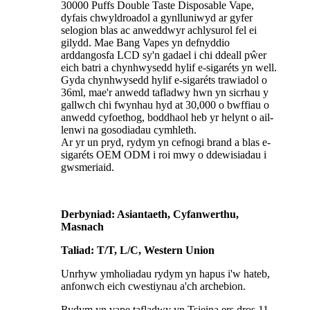
30000 Puffs Double Taste Disposable Vape,
dyfais chwyldroadol a gynlluniwyd ar gyfer
selogion blas ac anweddwyr achlysurol fel ei
gilydd. Mae Bang Vapes yn defnyddio
arddangosfa LCD sy'n gadael i chi ddeall pŵer
eich batri a chynhwysedd hylif e-sigaréts yn well.
Gyda chynhwysedd hylif e-sigaréts trawiadol o
36ml, mae'r anwedd tafladwy hwn yn sicrhau y
gallwch chi fwynhau hyd at 30,000 o bwffiau o
anwedd cyfoethog, boddhaol heb yr helynt o ail-
lenwi na gosodiadau cymhleth.
Ar yr un pryd, rydym yn cefnogi brand a blas e-
sigaréts OEM ODM i roi mwy o ddewisiadau i
gwsmeriaid.
Derbyniad: Asiantaeth, Cyfanwerthu,
Masnach
Taliad: T/T, L/C, Western Union
Unrhyw ymholiadau rydym yn hapus i'w hateb,
anfonwch eich cwestiynau a'ch archebion.
Rydym yn vape tafladwy yn Tsieina ers dros 11