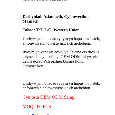
Derbyniad: Asiantaeth, Cyfanwerthu,
Masnach
Taliad: T/T, L/C, Western Union
Unrhyw ymholiadau rydym yn hapus i'w hateb,
anfonwch eich cwestiynau a'ch archebion.
Rydym yn vape tafladwy yn Tsieina ers dros 11
mlynedd ac yn cefnogi OEM ODM, ni yw eich
dewis gorau a'ch partner busnes hollol
ddibynadwy.
Unrhyw ymholiadau rydym yn hapus i'w hateb,
anfonwch eich cwestiynau a'ch archebion.
Cymorth OEM ODM Sampl
MOQ 100 PCS