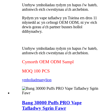
Unrhyw ymholiadau rydym yn hapus i'w hateb,
anfonwch eich cwestiynau a'ch archebion.
Rydym yn vape tafladwy yn Tsieina ers dros 11
mlynedd ac yn cefnogi OEM ODM, ni yw eich
dewis gorau a'ch partner busnes hollol
ddibynadwy.
Unrhyw ymholiadau rydym yn hapus i'w hateb,
anfonwch eich cwestiynau a'ch archebion.
Cymorth OEM ODM Sampl
MOQ 100 PCS
ymholiad
manylion
Bang 30000 Puffs PRO Vape
Tafladwy Sgrin Fawr