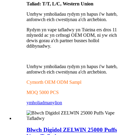
Taliad: T/T, L/C, Western Union
Unrhyw ymholiadau rydym yn hapus i'w hateb,
anfonwch eich cwestiynau a'ch archebion.
Rydym yn vape tafladwy yn Tsieina ers dros 11
mlynedd ac yn cefnogi OEM ODM, ni yw eich
dewis gorau a'ch partner busnes hollol
ddibynadwy.
Unrhyw ymholiadau rydym yn hapus i'w hateb,
anfonwch eich cwestiynau a'ch archebion.
Cymorth OEM ODM Sampl
MOQ 5000 PCS
ymholiad
manylion
Blwch Digidol ZELWIN 25000 Puffs