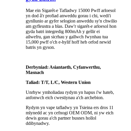
Mae ein Sigarét-e Tafladwy 15000 Pwff arloesol
yn dod â'r profiad anweddu gorau i chi, wedi'i
gynllunio ar gyfer selogion anweddu sy'n chwilio
am gyfleustra a blas. Daw'r sigarét-e arloesol hon
gyda batri integredig 800mAh y gellir ei
ailwefru, gan sicrhau y gallwch fwynhau tua
15,000 pwff o'ch e-hylif hoff heb orfod newid
batris yn gyson.
Derbyniad: Asiantaeth, Cyfanwerthu,
Masnach
Taliad: T/T, L/C, Western Union
Unrhyw ymholiadau rydym yn hapus i'w hateb,
anfonwch eich cwestiynau a'ch archebion.
Rydym yn vape tafladwy yn Tsieina ers dros 11
mlynedd ac yn cefnogi OEM ODM, ni yw eich
dewis gorau a'ch partner busnes hollol
ddibynadwy.