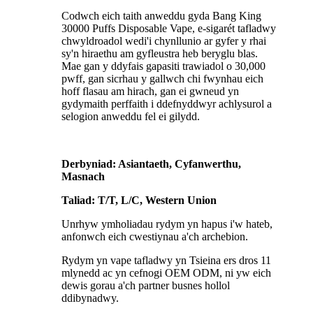
Codwch eich taith anweddu gyda Bang King
30000 Puffs Disposable Vape, e-sigarét tafladwy
chwyldroadol wedi'i chynllunio ar gyfer y rhai
sy'n hiraethu am gyfleustra heb beryglu blas.
Mae gan y ddyfais gapasiti trawiadol o 30,000
pwff, gan sicrhau y gallwch chi fwynhau eich
hoff flasau am hirach, gan ei gwneud yn
gydymaith perffaith i ddefnyddwyr achlysurol a
selogion anweddu fel ei gilydd.
Derbyniad: Asiantaeth, Cyfanwerthu,
Masnach
Taliad: T/T, L/C, Western Union
Unrhyw ymholiadau rydym yn hapus i'w hateb,
anfonwch eich cwestiynau a'ch archebion.
Rydym yn vape tafladwy yn Tsieina ers dros 11
mlynedd ac yn cefnogi OEM ODM, ni yw eich
dewis gorau a'ch partner busnes hollol
ddibynadwy.