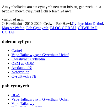
Am ymholiadau am ein cynnyrch neu restr brisiau, gadewch i ni a
byddwn mewn cysylltiad â chi o fewn 24 awr.
ymholiad nawr
© Hawlfraint - 2010-2026: Cedwir Pob Hawl.
Cynhyrchion Dethol
,
Map o'r Wefan
,
Pob Cynnyrch
,
BLOG GORAU
,
CHWILIAD
UCHAF
dolenni cyflym
Cartref
Vape Tafladwy sy'n Gwerthu'n Uchaf
Cwestiynau Cyffredin
OEM ac ODM
Amdanom Ni
Newyddion
Cysylltwch â Ni
pob cynnyrch
BGA
Vape Tafladwy sy'n Gwerthu'n Uchaf
Vape Tafladwy