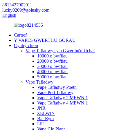
8613427902911
lucky0209@golusky.com
English
Cartref
Y VAPES GWERTHU GORAU
Cynhyrchion
Vape Tafladwy sy'n Gwerthu'n Uchaf
10000 o bwffiau
20000 o bwffiau
30000 o bwffiau
40000 o bwffiau
50000 o bwffiau
Vape Tafladwy
Vape Tafladwy Poeth
Vape Pod Tafladwy
Vape Tafladwy 2 MEWN 1
Vape Tafladwy 4 MEWN 1
JNR
ZELWIN
Bar Rym
Llif
Vape Clo Plant