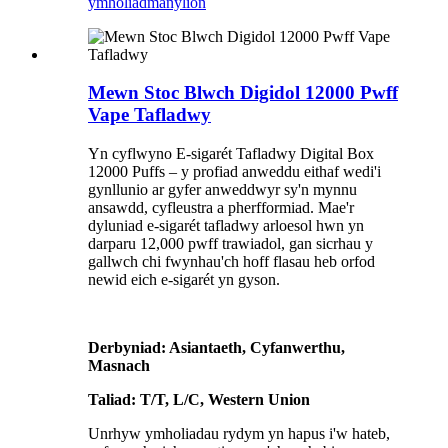
ymholiad
manylion
Mewn Stoc Blwch Digidol 12000 Pwff
Vape Tafladwy
Yn cyflwyno E-sigarét Tafladwy Digital Box
12000 Puffs – y profiad anweddu eithaf wedi'i
gynllunio ar gyfer anweddwyr sy'n mynnu
ansawdd, cyfleustra a pherfformiad. Mae'r
dyluniad e-sigarét tafladwy arloesol hwn yn
darparu 12,000 pwff trawiadol, gan sicrhau y
gallwch chi fwynhau'ch hoff flasau heb orfod
newid eich e-sigarét yn gyson.
Derbyniad: Asiantaeth, Cyfanwerthu,
Masnach
Taliad: T/T, L/C, Western Union
Unrhyw ymholiadau rydym yn hapus i'w hateb,