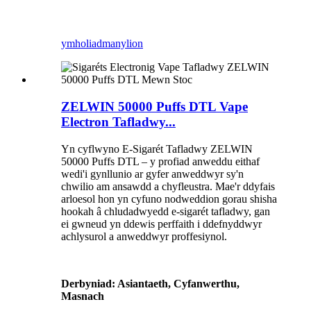
ymholiad
manylion
ZELWIN 50000 Puffs DTL Vape
Electron Tafladwy...
Yn cyflwyno E-Sigarét Tafladwy ZELWIN
50000 Puffs DTL – y profiad anweddu eithaf
wedi'i gynllunio ar gyfer anweddwyr sy'n
chwilio am ansawdd a chyfleustra. Mae'r ddyfais
arloesol hon yn cyfuno nodweddion gorau shisha
hookah â chludadwyedd e-sigarét tafladwy, gan
ei gwneud yn ddewis perffaith i ddefnyddwyr
achlysurol a anweddwyr proffesiynol.
Derbyniad: Asiantaeth, Cyfanwerthu,
Masnach