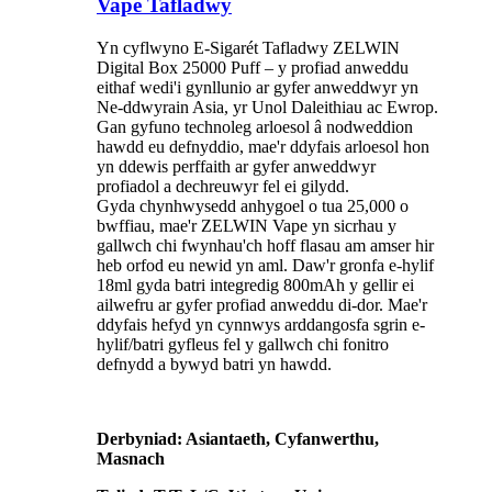
Vape Tafladwy
Yn cyflwyno E-Sigarét Tafladwy ZELWIN
Digital Box 25000 Puff – y profiad anweddu
eithaf wedi'i gynllunio ar gyfer anweddwyr yn
Ne-ddwyrain Asia, yr Unol Daleithiau ac Ewrop.
Gan gyfuno technoleg arloesol â nodweddion
hawdd eu defnyddio, mae'r ddyfais arloesol hon
yn ddewis perffaith ar gyfer anweddwyr
profiadol a dechreuwyr fel ei gilydd.
Gyda chynhwysedd anhygoel o tua 25,000 o
bwffiau, mae'r ZELWIN Vape yn sicrhau y
gallwch chi fwynhau'ch hoff flasau am amser hir
heb orfod eu newid yn aml. Daw'r gronfa e-hylif
18ml gyda batri integredig 800mAh y gellir ei
ailwefru ar gyfer profiad anweddu di-dor. Mae'r
ddyfais hefyd yn cynnwys arddangosfa sgrin e-
hylif/batri gyfleus fel y gallwch chi fonitro
defnydd a bywyd batri yn hawdd.
Derbyniad: Asiantaeth, Cyfanwerthu,
Masnach