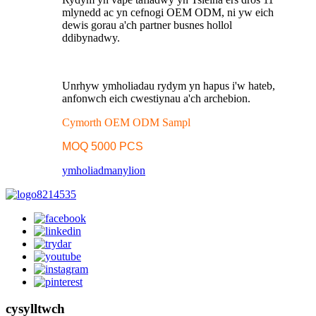
mlynedd ac yn cefnogi OEM ODM, ni yw eich
dewis gorau a'ch partner busnes hollol
ddibynadwy.
Unrhyw ymholiadau rydym yn hapus i'w hateb,
anfonwch eich cwestiynau a'ch archebion.
Cymorth OEM ODM Sampl
MOQ 5000 PCS
ymholiad
manylion
cysylltwch