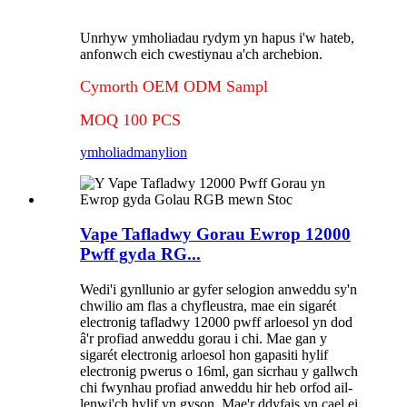
Unrhyw ymholiadau rydym yn hapus i'w hateb,
anfonwch eich cwestiynau a'ch archebion.
Cymorth OEM ODM Sampl
MOQ 100 PCS
ymholiad
manylion
Vape Tafladwy Gorau Ewrop 12000
Pwff gyda RG...
Wedi'i gynllunio ar gyfer selogion anweddu sy'n
chwilio am flas a chyfleustra, mae ein sigarét
electronig tafladwy 12000 pwff arloesol yn dod
â'r profiad anweddu gorau i chi. Mae gan y
sigarét electronig arloesol hon gapasiti hylif
electronig pwerus o 16ml, gan sicrhau y gallwch
chi fwynhau profiad anweddu hir heb orfod ail-
lenwi'ch hylif yn gyson. Mae'r ddyfais yn cael ei