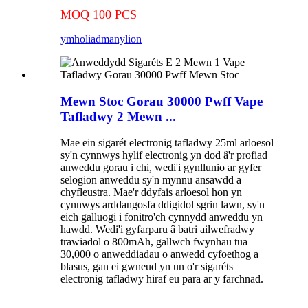
MOQ 100 PCS
ymholiad
manylion
Mewn Stoc Gorau 30000 Pwff Vape
Tafladwy 2 Mewn ...
Mae ein sigarét electronig tafladwy 25ml arloesol
sy'n cynnwys hylif electronig yn dod â'r profiad
anweddu gorau i chi, wedi'i gynllunio ar gyfer
selogion anweddu sy'n mynnu ansawdd a
chyfleustra. Mae'r ddyfais arloesol hon yn
cynnwys arddangosfa ddigidol sgrin lawn, sy'n
eich galluogi i fonitro'ch cynnydd anweddu yn
hawdd. Wedi'i gyfarparu â batri ailwefradwy
trawiadol o 800mAh, gallwch fwynhau tua
30,000 o anweddiadau o anwedd cyfoethog a
blasus, gan ei gwneud yn un o'r sigaréts
electronig tafladwy hiraf eu para ar y farchnad.