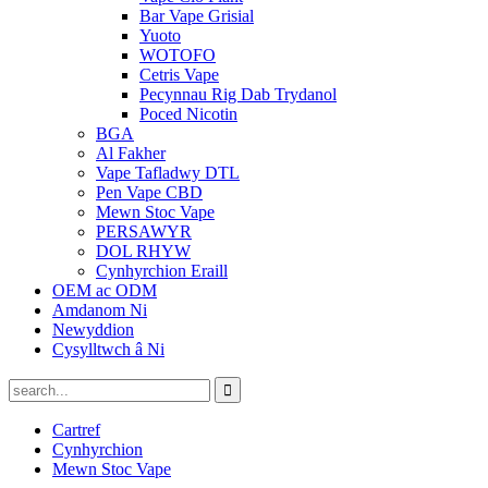
Bar Vape Grisial
Yuoto
WOTOFO
Cetris Vape
Pecynnau Rig Dab Trydanol
Poced Nicotin
BGA
Al Fakher
Vape Tafladwy DTL
Pen Vape CBD
Mewn Stoc Vape
PERSAWYR
DOL RHYW
Cynhyrchion Eraill
OEM ac ODM
Amdanom Ni
Newyddion
Cysylltwch â Ni
Cartref
Cynhyrchion
Mewn Stoc Vape