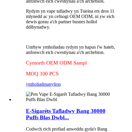
anfonwch eich cwestiynau a'ch archebion.
Rydym yn vape tafladwy yn Tsieina ers dros 11
mlynedd ac yn cefnogi OEM ODM, ni yw eich
dewis gorau a'ch partner busnes hollol
ddibynadwy.
Unrhyw ymholiadau rydym yn hapus i'w hateb,
anfonwch eich cwestiynau a'ch archebion.
Cymorth OEM ODM Sampl
MOQ 100 PCS
ymholiad
manylion
E-Sigaréts Tafladwy Bang 30000
Puffs Blas Dwbl...
Codwch eich profiad anweddu gyda'r Bang