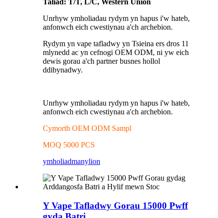
Taliad: T/T, L/C, Western Union
Unrhyw ymholiadau rydym yn hapus i'w hateb,
anfonwch eich cwestiynau a'ch archebion.
Rydym yn vape tafladwy yn Tsieina ers dros 11
mlynedd ac yn cefnogi OEM ODM, ni yw eich
dewis gorau a'ch partner busnes hollol
ddibynadwy.
Unrhyw ymholiadau rydym yn hapus i'w hateb,
anfonwch eich cwestiynau a'ch archebion.
Cymorth OEM ODM Sampl
MOQ 5000 PCS
ymholiad
manylion
Y Vape Tafladwy Gorau 15000 Pwff
gyda Batri...