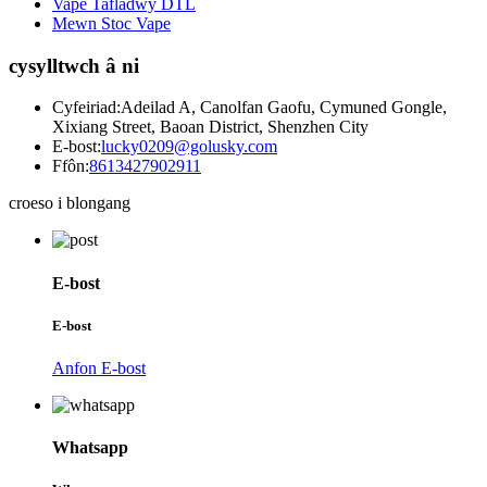
Vape Tafladwy DTL
Mewn Stoc Vape
cysylltwch â ni
Cyfeiriad:
Adeilad A, Canolfan Gaofu, Cymuned Gongle,
Xixiang Street, Baoan District, Shenzhen City
E-bost:
lucky0209@golusky.com
Ffôn:
8613427902911
croeso i blongang
E-bost
E-bost
Anfon E-bost
Whatsapp