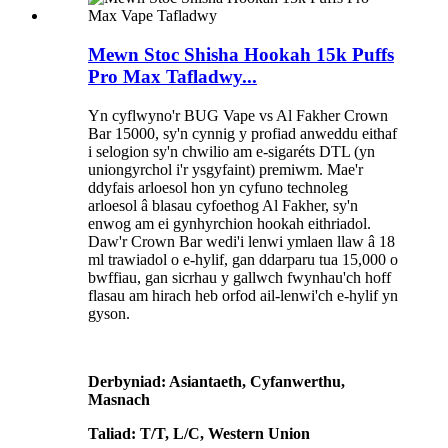
Mewn Stoc Shisha Hookah 15k Puffs
Pro Max Tafladwy...
Yn cyflwyno'r BUG Vape vs Al Fakher Crown
Bar 15000, sy'n cynnig y profiad anweddu eithaf
i selogion sy'n chwilio am e-sigaréts DTL (yn
uniongyrchol i'r ysgyfaint) premiwm. Mae'r
ddyfais arloesol hon yn cyfuno technoleg
arloesol â blasau cyfoethog Al Fakher, sy'n
enwog am ei gynhyrchion hookah eithriadol.
Daw'r Crown Bar wedi'i lenwi ymlaen llaw â 18
ml trawiadol o e-hylif, gan ddarparu tua 15,000 o
bwffiau, gan sicrhau y gallwch fwynhau'ch hoff
flasau am hirach heb orfod ail-lenwi'ch e-hylif yn
gyson.
Derbyniad: Asiantaeth, Cyfanwerthu,
Masnach
Taliad: T/T, L/C, Western Union