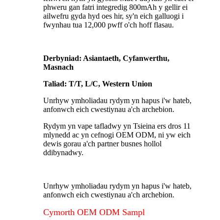
phweru gan fatri integredig 800mAh y gellir ei
ailwefru gyda hyd oes hir, sy'n eich galluogi i
fwynhau tua 12,000 pwff o'ch hoff flasau.
Derbyniad: Asiantaeth, Cyfanwerthu,
Masnach
Taliad: T/T, L/C, Western Union
Unrhyw ymholiadau rydym yn hapus i'w hateb,
anfonwch eich cwestiynau a'ch archebion.
Rydym yn vape tafladwy yn Tsieina ers dros 11
mlynedd ac yn cefnogi OEM ODM, ni yw eich
dewis gorau a'ch partner busnes hollol
ddibynadwy.
Unrhyw ymholiadau rydym yn hapus i'w hateb,
anfonwch eich cwestiynau a'ch archebion.
Cymorth OEM ODM Sampl