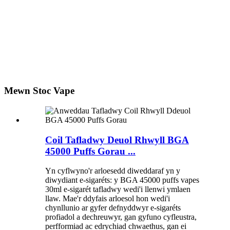
Mewn Stoc Vape
Coil Tafladwy Deuol Rhwyll BGA
45000 Puffs Gorau ...
Yn cyflwyno'r arloesedd diweddaraf yn y
diwydiant e-sigaréts: y BGA 45000 puffs vapes
30ml e-sigarét tafladwy wedi'i llenwi ymlaen
llaw. Mae'r ddyfais arloesol hon wedi'i
chynllunio ar gyfer defnyddwyr e-sigaréts
profiadol a dechreuwyr, gan gyfuno cyfleustra,
perfformiad ac edrychiad chwaethus, gan ei