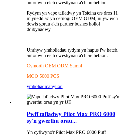
anfonwch eich cwestiynau a'ch archebion.
Rydym yn vape tafladwy yn Tsieina ers dros 11
mlynedd ac yn cefnogi OEM ODM, ni yw eich
dewis gorau a'ch partner busnes hollol
ddibynadwy.
Unrhyw ymholiadau rydym yn hapus i'w hateb,
anfonwch eich cwestiynau a'ch archebion.
Cymorth OEM ODM Sampl
MOQ 5000 PCS
ymholiad
manylion
Pwff tafladwy Pilot Max PRO 6000
sy'n gwerthu orau...
Yn cyflwyno'r Pilot Max PRO 6000 Puff