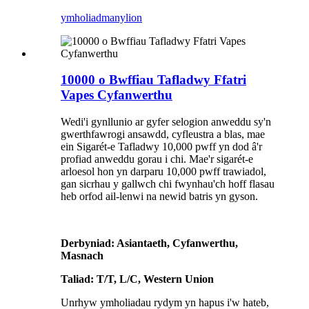
ymholiad
manylion
10000 o Bwffiau Tafladwy Ffatri
Vapes Cyfanwerthu
Wedi'i gynllunio ar gyfer selogion anweddu sy'n
gwerthfawrogi ansawdd, cyfleustra a blas, mae
ein Sigarét-e Tafladwy 10,000 pwff yn dod â'r
profiad anweddu gorau i chi. Mae'r sigarét-e
arloesol hon yn darparu 10,000 pwff trawiadol,
gan sicrhau y gallwch chi fwynhau'ch hoff flasau
heb orfod ail-lenwi na newid batris yn gyson.
Derbyniad: Asiantaeth, Cyfanwerthu,
Masnach
Taliad: T/T, L/C, Western Union
Unrhyw ymholiadau rydym yn hapus i'w hateb,