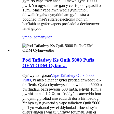
gyfeirio vape trwy anadlu i mewn gyda 10000
pwff. Yn ogystal, mae gan y cetris pod gapasiti o
15ml. Mae'r vape hwn wedi'i gynllunio i
ddiwallu'r galw cynyddol am gyfleustra a
boddhad, mae'r sigarét electronig hon yn
berffaith ar gyfer vapers profiadol a dechreuwyr
fel ei gilydd.
ymholiad
manylion
Pod Tafladwy Ks Quik 5000 Puffs
OEM ODM Cyfan ...
Cyflwyno'r gorau
Vape Tafladwy Quik 5000
Puffs
, yr ateb eithaf ar gyfer profiad anweddu di-
drafferth. Gyda chynhwysedd trawiadol o 5000 o
bwffiadau, batri pwerus 600 mAh, e-hylif 10ml a
gwrthiant coil 1.2 Ω, mae'r ddyfais anweddu hon
yn cynnig profiad anweddu di-dor a hirhoedlog.
Yr hyn sy'n gwneud y vape tafladwy Quik 5000
puff yn wahanol yw ei ddyluniad arloesol sy'n
dileu'r angen i wasgu unrhyw fotymau, gan ei