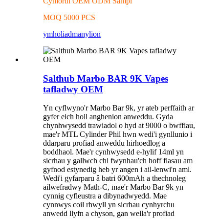
Cymorth OEM ODM Sampl
MOQ 5000 PCS
ymholiad
manylion
Salthub Marbo BAR 9K Vapes
tafladwy OEM
Yn cyflwyno'r Marbo Bar 9k, yr ateb perffaith ar
gyfer eich holl anghenion anweddu. Gyda
chynhwysedd trawiadol o hyd at 9000 o bwffiau,
mae'r MTL Cylinder Phil hwn wedi'i gynllunio i
ddarparu profiad anweddu hirhoedlog a
boddhaol. Mae'r cynhwysedd e-hylif 14ml yn
sicrhau y gallwch chi fwynhau'ch hoff flasau am
gyfnod estynedig heb yr angen i ail-lenwi'n aml.
Wedi'i gyfarparu â batri 600mAh a thechnoleg
ailwefradwy Math-C, mae'r Marbo Bar 9k yn
cynnig cyfleustra a dibynadwyedd. Mae
cynnwys coil rhwyll yn sicrhau cynhyrchu
anwedd llyfn a chyson, gan wella'r profiad