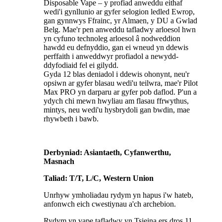
Disposable Vape – y profiad anweddu eithaf
wedi'i gynllunio ar gyfer selogion ledled Ewrop,
gan gynnwys Ffrainc, yr Almaen, y DU a Gwlad
Belg. Mae'r pen anweddu tafladwy arloesol hwn
yn cyfuno technoleg arloesol â nodweddion
hawdd eu defnyddio, gan ei wneud yn ddewis
perffaith i anweddwyr profiadol a newydd-
ddyfodiaid fel ei gilydd.
Gyda 12 blas deniadol i ddewis ohonynt, neu'r
opsiwn ar gyfer blasau wedi'u teilwra, mae'r Pilot
Max PRO yn darparu ar gyfer pob daflod. P'un a
ydych chi mewn hwyliau am flasau ffrwythus,
mintys, neu wedi'u hysbrydoli gan bwdin, mae
rhywbeth i bawb.
Derbyniad: Asiantaeth, Cyfanwerthu,
Masnach
Taliad: T/T, L/C, Western Union
Unrhyw ymholiadau rydym yn hapus i'w hateb,
anfonwch eich cwestiynau a'ch archebion.
Rydym yn vape tafladwy yn Tsieina ers dros 11