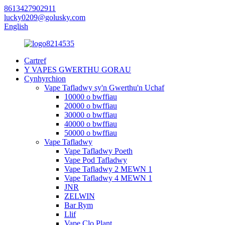
8613427902911
lucky0209@golusky.com
English
Cartref
Y VAPES GWERTHU GORAU
Cynhyrchion
Vape Tafladwy sy'n Gwerthu'n Uchaf
10000 o bwffiau
20000 o bwffiau
30000 o bwffiau
40000 o bwffiau
50000 o bwffiau
Vape Tafladwy
Vape Tafladwy Poeth
Vape Pod Tafladwy
Vape Tafladwy 2 MEWN 1
Vape Tafladwy 4 MEWN 1
JNR
ZELWIN
Bar Rym
Llif
Vape Clo Plant