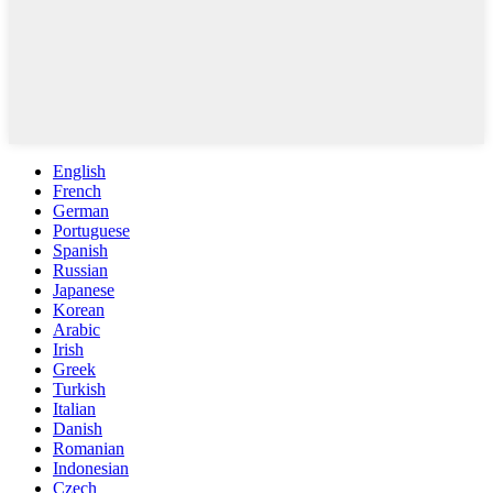
English
French
German
Portuguese
Spanish
Russian
Japanese
Korean
Arabic
Irish
Greek
Turkish
Italian
Danish
Romanian
Indonesian
Czech