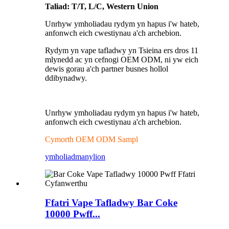
Taliad: T/T, L/C, Western Union
Unrhyw ymholiadau rydym yn hapus i'w hateb,
anfonwch eich cwestiynau a'ch archebion.
Rydym yn vape tafladwy yn Tsieina ers dros 11
mlynedd ac yn cefnogi OEM ODM, ni yw eich
dewis gorau a'ch partner busnes hollol
ddibynadwy.
Unrhyw ymholiadau rydym yn hapus i'w hateb,
anfonwch eich cwestiynau a'ch archebion.
Cymorth OEM ODM Sampl
ymholiad
manylion
Ffatri Vape Tafladwy Bar Coke
10000 Pwff...