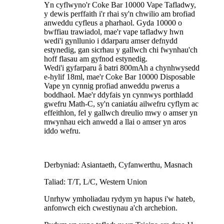
Yn cyflwyno'r Coke Bar 10000 Vape Tafladwy,
y dewis perffaith i'r rhai sy'n chwilio am brofiad
anweddu cyfleus a pharhaol. Gyda 10000 o
bwffiau trawiadol, mae'r vape tafladwy hwn
wedi'i gynllunio i ddarparu amser defnydd
estynedig, gan sicrhau y gallwch chi fwynhau'ch
hoff flasau am gyfnod estynedig.
Wedi'i gyfarparu â batri 800mAh a chynhwysedd
e-hylif 18ml, mae'r Coke Bar 10000 Disposable
Vape yn cynnig profiad anweddu pwerus a
boddhaol. Mae'r ddyfais yn cynnwys porthladd
gwefru Math-C, sy'n caniatáu ailwefru cyflym ac
effeithlon, fel y gallwch dreulio mwy o amser yn
mwynhau eich anwedd a llai o amser yn aros
iddo wefru.
Derbyniad: Asiantaeth, Cyfanwerthu, Masnach
Taliad: T/T, L/C, Western Union
Unrhyw ymholiadau rydym yn hapus i'w hateb,
anfonwch eich cwestiynau a'ch archebion.