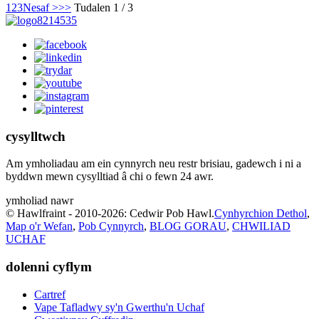
1
2
3
Nesaf >
>>
Tudalen 1 / 3
cysylltwch
Am ymholiadau am ein cynnyrch neu restr brisiau, gadewch i ni a
byddwn mewn cysylltiad â chi o fewn 24 awr.
ymholiad nawr
© Hawlfraint - 2010-2026: Cedwir Pob Hawl.
Cynhyrchion Dethol
,
Map o'r Wefan
,
Pob Cynnyrch
,
BLOG GORAU
,
CHWILIAD
UCHAF
dolenni cyflym
Cartref
Vape Tafladwy sy'n Gwerthu'n Uchaf