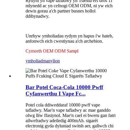
Rydym yn vape tafladwy yn Tsieina ers dros 11
mlynedd ac yn cefnogi OEM ODM, ni yw eich
dewis gorau a'ch partner busnes hollol
ddibynadwy.
Unrhyw ymholiadau rydym yn hapus i'w hateb,
anfonwch eich cwestiynau a'ch archebion.
Cymorth OEM ODM Sampl
ymholiad
manylion
Bar Potel Coca-Cola 10000 Pwff
Cyfanwerthu I Vape Fc...
Potel cola ddiweddaraf 10000 pwff vape
tafladwy. Mae'n vape tafladwy ac mae ganddo
olwg lliw ffasiynol. Mae'n cael ei bweru gan fatri
ailwefradwy adeiledig 400mAh. sigarét
electronig gyda dyluniad switsh aer, gallwch chi