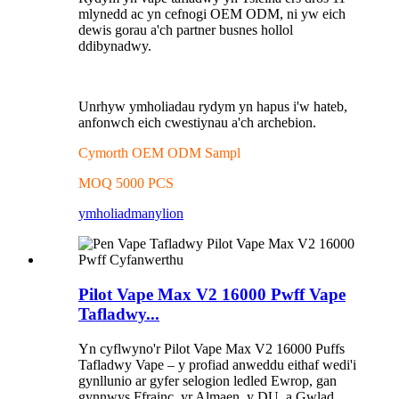
mlynedd ac yn cefnogi OEM ODM, ni yw eich
dewis gorau a'ch partner busnes hollol
ddibynadwy.
Unrhyw ymholiadau rydym yn hapus i'w hateb,
anfonwch eich cwestiynau a'ch archebion.
Cymorth OEM ODM Sampl
MOQ 5000 PCS
ymholiad
manylion
Pilot Vape Max V2 16000 Pwff Vape
Tafladwy...
Yn cyflwyno'r Pilot Vape Max V2 16000 Puffs
Tafladwy Vape – y profiad anweddu eithaf wedi'i
gynllunio ar gyfer selogion ledled Ewrop, gan
gynnwys Ffrainc, yr Almaen, y DU, a Gwlad