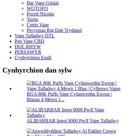
Bar Vape Grisial
WOTOFO
Poced Nicotin
Yuoto
Cetris Vape
Pecynnau Rig Dab Trydanol
Vape Tafladwy DTL
Pen Vape CBD
DOL RHYW
PERSAWYR
Cynhyrchion Eraill
Cynhyrchion dan sylw
BGA 80K Puffs Vape Cyfanwerthu Ewrop |
Blasau 4 Mewn 1...
ALIBARBAR Ingot 9000 Pwff Vape Tafladwy