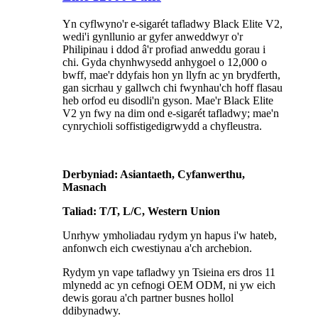
Yn cyflwyno'r e-sigarét tafladwy Black Elite V2,
wedi'i gynllunio ar gyfer anweddwyr o'r
Philipinau i ddod â'r profiad anweddu gorau i
chi. Gyda chynhwysedd anhygoel o 12,000 o
bwff, mae'r ddyfais hon yn llyfn ac yn brydferth,
gan sicrhau y gallwch chi fwynhau'ch hoff flasau
heb orfod eu disodli'n gyson. Mae'r Black Elite
V2 yn fwy na dim ond e-sigarét tafladwy; mae'n
cynrychioli soffistigedigrwydd a chyfleustra.
Derbyniad: Asiantaeth, Cyfanwerthu,
Masnach
Taliad: T/T, L/C, Western Union
Unrhyw ymholiadau rydym yn hapus i'w hateb,
anfonwch eich cwestiynau a'ch archebion.
Rydym yn vape tafladwy yn Tsieina ers dros 11
mlynedd ac yn cefnogi OEM ODM, ni yw eich
dewis gorau a'ch partner busnes hollol
ddibynadwy.