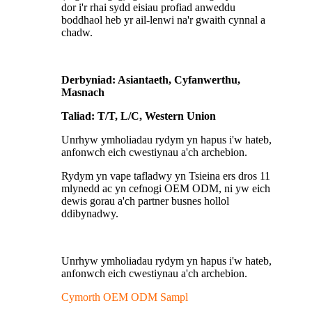
dor i'r rhai sydd eisiau profiad anweddu
boddhaol heb yr ail-lenwi na'r gwaith cynnal a
chadw.
Derbyniad: Asiantaeth, Cyfanwerthu,
Masnach
Taliad: T/T, L/C, Western Union
Unrhyw ymholiadau rydym yn hapus i'w hateb,
anfonwch eich cwestiynau a'ch archebion.
Rydym yn vape tafladwy yn Tsieina ers dros 11
mlynedd ac yn cefnogi OEM ODM, ni yw eich
dewis gorau a'ch partner busnes hollol
ddibynadwy.
Unrhyw ymholiadau rydym yn hapus i'w hateb,
anfonwch eich cwestiynau a'ch archebion.
Cymorth OEM ODM Sampl