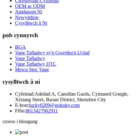
Cwestiynau Cyffredin
OEM ac ODM
Amdanom Ni
Newyddion
Cysylltwch â Ni
pob cynnyrch
BGA
Vape Tafladwy sy'n Gwerthu'n Uchaf
Vape Tafladwy
Vape Tafladwy DTL
Mewn Stoc Vape
cysylltwch â ni
Cyfeiriad:
Adeilad A, Canolfan Gaofu, Cymuned Gongle,
Xixiang Street, Baoan District, Shenzhen City
E-bost:
lucky0209@golusky.com
Ffôn:
8613427902911
croeso i blongang