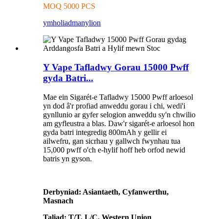
MOQ 5000 PCS
ymholiad
manylion
Y Vape Tafladwy Gorau 15000 Pwff
gyda Batri...
Mae ein Sigarét-e Tafladwy 15000 Pwff arloesol
yn dod â'r profiad anweddu gorau i chi, wedi'i
gynllunio ar gyfer selogion anweddu sy'n chwilio
am gyfleustra a blas. Daw'r sigarét-e arloesol hon
gyda batri integredig 800mAh y gellir ei
ailwefru, gan sicrhau y gallwch fwynhau tua
15,000 pwff o'ch e-hylif hoff heb orfod newid
batris yn gyson.
Derbyniad: Asiantaeth, Cyfanwerthu,
Masnach
Taliad: T/T, L/C, Western Union