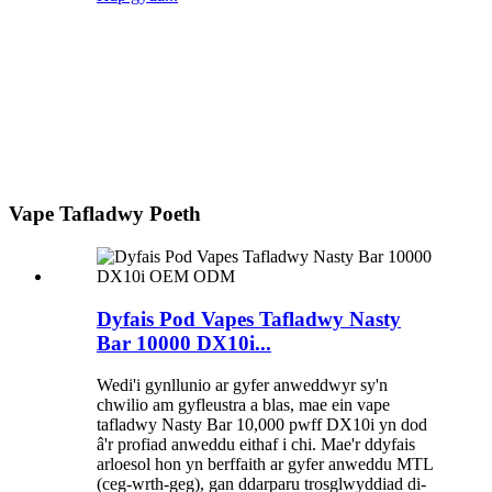
Vape Tafladwy Poeth
Dyfais Pod Vapes Tafladwy Nasty
Bar 10000 DX10i...
Wedi'i gynllunio ar gyfer anweddwyr sy'n
chwilio am gyfleustra a blas, mae ein vape
tafladwy Nasty Bar 10,000 pwff DX10i yn dod
â'r profiad anweddu eithaf i chi. Mae'r ddyfais
arloesol hon yn berffaith ar gyfer anweddu MTL
(ceg-wrth-geg), gan ddarparu trosglwyddiad di-