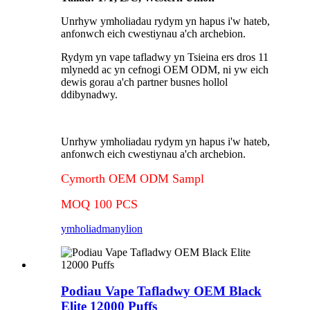
Unrhyw ymholiadau rydym yn hapus i'w hateb,
anfonwch eich cwestiynau a'ch archebion.
Rydym yn vape tafladwy yn Tsieina ers dros 11
mlynedd ac yn cefnogi OEM ODM, ni yw eich
dewis gorau a'ch partner busnes hollol
ddibynadwy.
Unrhyw ymholiadau rydym yn hapus i'w hateb,
anfonwch eich cwestiynau a'ch archebion.
Cymorth OEM ODM Sampl
MOQ 100 PCS
ymholiad
manylion
Podiau Vape Tafladwy OEM Black
Elite 12000 Puffs