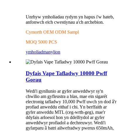
Unrhyw ymholiadau rydym yn hapus i'w hateb,
anfonwch eich cwestiynau a'ch archebion.
Cymorth OEM ODM Sampl
MOQ 5000 PCS
ymholiad
manylion
Dyfais Vape Tafladwy 10000 Pwff
Gorau
Wedi'i gynllunio ar gyfer anweddwyr sy'n
chwilio am gyfleustra a blas, mae ein sigarét
electronig tafladwy 10,000 Pwff uwch yn dod â'r
profiad anweddu eithaf i chi. Yn berffaith ar
gyfer anweddu MTL (ceg-wrth-geg), mae'r
ddyfais arloesol hon yn ddelfrydol ar gyfer
anweddwyr profiadol a dechreuwyr. Wedi'i
gyfarparu â batri ailwefradwy pwerus 650mAh,