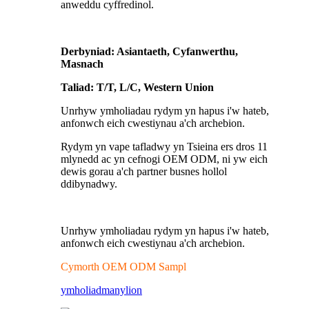
anweddu cyffredinol.
Derbyniad: Asiantaeth, Cyfanwerthu,
Masnach
Taliad: T/T, L/C, Western Union
Unrhyw ymholiadau rydym yn hapus i'w hateb,
anfonwch eich cwestiynau a'ch archebion.
Rydym yn vape tafladwy yn Tsieina ers dros 11
mlynedd ac yn cefnogi OEM ODM, ni yw eich
dewis gorau a'ch partner busnes hollol
ddibynadwy.
Unrhyw ymholiadau rydym yn hapus i'w hateb,
anfonwch eich cwestiynau a'ch archebion.
Cymorth OEM ODM Sampl
ymholiad
manylion