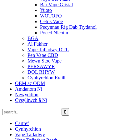
Bar Vape Grisial
Yuoto
WOTOFO
Cetris Vape
Pecynnau Rig Dab Trydanol
Poced Nicotin
BGA
Al Fakher
Vape Tafladwy DTL
Pen Vape CBD
Mewn Stoc Vape
PERSAWYR
DOL RHYW
Cynhyrchion Eraill
OEM ac ODM
Amdanom Ni
Newyddion
Cysylltwch â Ni
Cartref
Cynhyrchion
Vape Tafladwy