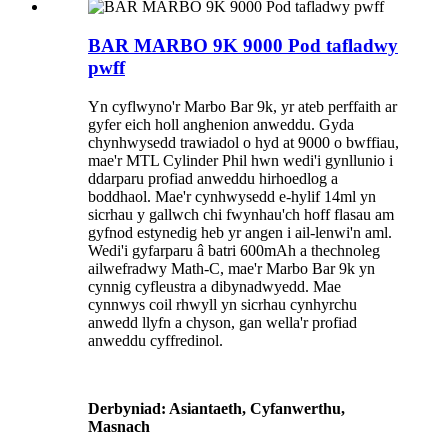
BAR MARBO 9K 9000 Pod tafladwy
pwff
Yn cyflwyno'r Marbo Bar 9k, yr ateb perffaith ar
gyfer eich holl anghenion anweddu. Gyda
chynhwysedd trawiadol o hyd at 9000 o bwffiau,
mae'r MTL Cylinder Phil hwn wedi'i gynllunio i
ddarparu profiad anweddu hirhoedlog a
boddhaol. Mae'r cynhwysedd e-hylif 14ml yn
sicrhau y gallwch chi fwynhau'ch hoff flasau am
gyfnod estynedig heb yr angen i ail-lenwi'n aml.
Wedi'i gyfarparu â batri 600mAh a thechnoleg
ailwefradwy Math-C, mae'r Marbo Bar 9k yn
cynnig cyfleustra a dibynadwyedd. Mae
cynnwys coil rhwyll yn sicrhau cynhyrchu
anwedd llyfn a chyson, gan wella'r profiad
anweddu cyffredinol.
Derbyniad: Asiantaeth, Cyfanwerthu,
Masnach