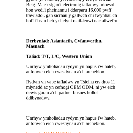
Belg. Mae'r sigarét electronig tafladwy arloesol
hon wedi'i pheiriannu i ddarparu 16,000 pwff
trawiadol, gan sicrhau y gallwch chi fwynhau'ch
hoff flasau heb yr helynt o ail-lenwi nac ailwefru.
Derbyniad: Asiantaeth, Cyfanwerthu,
Masnach
Taliad: T/T, L/C, Western Union
Unrhyw ymholiadau rydym yn hapus i'w hateb,
anfonwch eich cwestiynau a'ch archebion.
Rydym yn vape tafladwy yn Tsieina ers dros 11
mlynedd ac yn cefnogi OEM ODM, ni yw eich
dewis gorau a'ch partner busnes hollol
ddibynadwy.
Unrhyw ymholiadau rydym yn hapus i'w hateb,
anfonwch eich cwestiynau a'ch archebion.