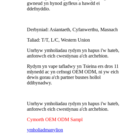
gwneud yn hynod gyfleus a hawdd ei
ddefnyddio.
Derbyniad: Asiantaeth, Cyfanwerthu, Masnach
Taliad: T/T, L/C, Western Union
Unrhyw ymholiadau rydym yn hapus i'w hateb,
anfonwch eich cwestiynau a'ch archebion.
Rydym yn vape tafladwy yn Tsieina ers dros 11
mlynedd ac yn cefnogi OEM ODM, ni yw eich
dewis gorau a'ch partner busnes hollol
ddibynadwy.
Unrhyw ymholiadau rydym yn hapus i'w hateb,
anfonwch eich cwestiynau a'ch archebion.
Cymorth OEM ODM Sampl
ymholiad
manylion