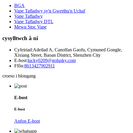
BGA
Vape Tafladwy sy'n Gwerthu'n Uchaf
Vape Tafladwy
Vape Tafladwy DTL
Mewn Stoc Vape
cysylltwch â ni
Cyfeiriad:
Adeilad A, Canolfan Gaofu, Cymuned Gongle,
Xixiang Street, Baoan District, Shenzhen City
E-bost:
lucky0209@golusky.com
Ffôn:
8613427902911
croeso i blongang
E-bost
E-bost
Anfon E-bost