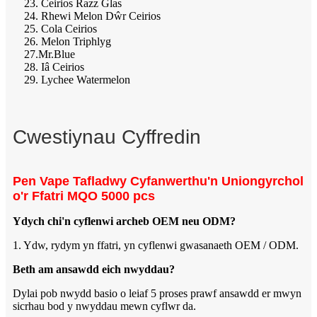
23. Ceirios Razz Glas
24. Rhewi Melon Dŵr Ceirios
25. Cola Ceirios
26. Melon Triphlyg
27.Mr.Blue
28. Iâ Ceirios
29. Lychee Watermelon
Cwestiynau Cyffredin
Pen Vape Tafladwy Cyfanwerthu'n Uniongyrchol
o'r Ffatri MQO 5000 pcs
Ydych chi'n cyflenwi archeb OEM neu ODM?
1. Ydw, rydym yn ffatri, yn cyflenwi gwasanaeth OEM / ODM.
Beth am ansawdd eich nwyddau?
Dylai pob nwydd basio o leiaf 5 proses prawf ansawdd er mwyn
sicrhau bod y nwyddau mewn cyflwr da.