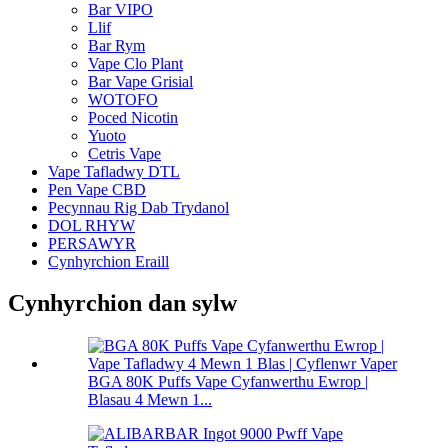
Bar VIPO
Llif
Bar Rym
Vape Clo Plant
Bar Vape Grisial
WOTOFO
Poced Nicotin
Yuoto
Cetris Vape
Vape Tafladwy DTL
Pen Vape CBD
Pecynnau Rig Dab Trydanol
DOL RHYW
PERSAWYR
Cynhyrchion Eraill
Cynhyrchion dan sylw
BGA 80K Puffs Vape Cyfanwerthu Ewrop |
Blasau 4 Mewn 1...