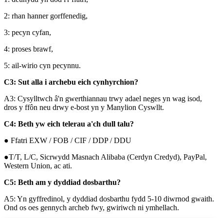
2: rhan hanner gorffenedig,
3: pecyn cyfan,
4: proses brawf,
5: ail-wirio cyn pecynnu.
C3: Sut alla i archebu eich cynhyrchion?
A3: Cysylltwch â'n gwerthiannau trwy adael neges yn wag isod,
dros y ffôn neu drwy e-bost yn y Manylion Cyswllt.
C4: Beth yw eich telerau a'ch dull talu?
● Ffatri EXW / FOB / CIF / DDP / DDU
●T/T, L/C, Sicrwydd Masnach Alibaba (Cerdyn Credyd), PayPal,
Western Union, ac ati.
C5: Beth am y dyddiad dosbarthu?
A5: Yn gyffredinol, y dyddiad dosbarthu fydd 5-10 diwrnod gwaith.
Ond os oes gennych archeb fwy, gwiriwch ni ymhellach.