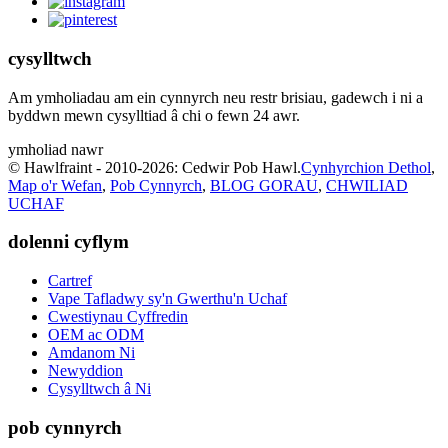
cysylltwch
Am ymholiadau am ein cynnyrch neu restr brisiau, gadewch i ni a
byddwn mewn cysylltiad â chi o fewn 24 awr.
ymholiad nawr
© Hawlfraint - 2010-2026: Cedwir Pob Hawl.
Cynhyrchion Dethol
,
Map o'r Wefan
,
Pob Cynnyrch
,
BLOG GORAU
,
CHWILIAD
UCHAF
dolenni cyflym
Cartref
Vape Tafladwy sy'n Gwerthu'n Uchaf
Cwestiynau Cyffredin
OEM ac ODM
Amdanom Ni
Newyddion
Cysylltwch â Ni
pob cynnyrch