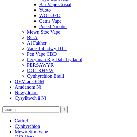
Bar Vape Grisial
Yuoto
WOTOFO
Cetris Vape
Poced Nicotin
Mewn Stoc Vape
BGA
Al Fakher
Vape Tafladwy DTL
Pen Vape CBD
Pecynnau Rig Dab Trydanol
PERSAWYR
DOL RHYW
Cynhyrchion Eraill
OEM ac ODM
Amdanom Ni
Newyddion
Cysylltwch â Ni
Cartref
Cynhyrchion
Mewn Stoc Vape