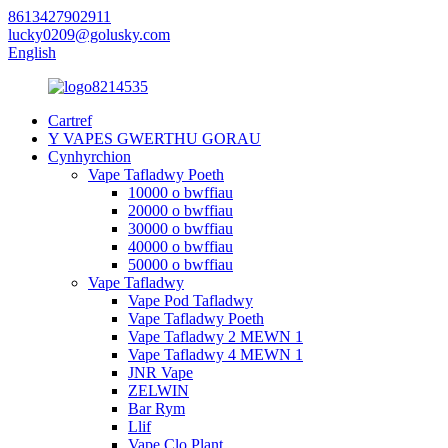
8613427902911
lucky0209@golusky.com
English
Cartref
Y VAPES GWERTHU GORAU
Cynhyrchion
Vape Tafladwy Poeth
10000 o bwffiau
20000 o bwffiau
30000 o bwffiau
40000 o bwffiau
50000 o bwffiau
Vape Tafladwy
Vape Pod Tafladwy
Vape Tafladwy Poeth
Vape Tafladwy 2 MEWN 1
Vape Tafladwy 4 MEWN 1
JNR Vape
ZELWIN
Bar Rym
Llif
Vape Clo Plant