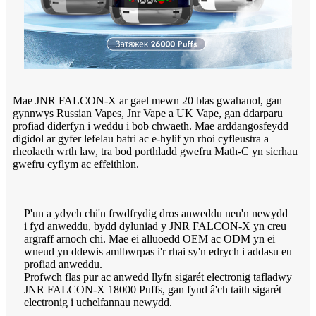
Mae JNR FALCON-X ar gael mewn 20 blas gwahanol, gan
gynnwys Russian Vapes, Jnr Vape a UK Vape, gan ddarparu
profiad diderfyn i weddu i bob chwaeth. Mae arddangosfeydd
digidol ar gyfer lefelau batri ac e-hylif yn rhoi cyfleustra a
rheolaeth wrth law, tra bod porthladd gwefru Math-C yn sicrhau
gwefru cyflym ac effeithlon.
P'un a ydych chi'n frwdfrydig dros anweddu neu'n newydd
i fyd anweddu, bydd dyluniad y JNR FALCON-X yn creu
argraff arnoch chi. Mae ei alluoedd OEM ac ODM yn ei
wneud yn ddewis amlbwrpas i'r rhai sy'n edrych i addasu eu
profiad anweddu.
Profwch flas pur ac anwedd llyfn sigarét electronig tafladwy
JNR FALCON-X 18000 Puffs, gan fynd â'ch taith sigarét
electronig i uchelfannau newydd.