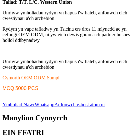
Taliad: T/T, L/C, Western Union
Unrhyw ymholiadau rydym yn hapus i'w hateb, anfonwch eich
cwestiynau a'ch archebion.
Rydym yn vape tafladwy yn Tsieina ers dros 11 mlynedd ac yn
cefnogi OEM ODM, ni yw eich dewis gorau a'ch partner busnes
hollol ddibynadwy.
Unrhyw ymholiadau rydym yn hapus i'w hateb, anfonwch eich
cwestiynau a'ch archebion.
Cymorth OEM ODM Sampl
MOQ 5000 PCS
Ymholiad Nawr
Whatsapp
Anfonwch e-bost atom ni
Manylion Cynnyrch
EIN FFATRI