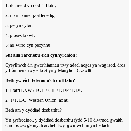
1: deunydd yn dod i'r ffatri,
2: rhan hanner gorffenedig,
3: pecyn cyfan,
4: proses brawf,
5: ail-wirio cyn pecynnu.
Sut alla i archebu eich cynhyrchion?
Cysylltwch â'n gwerthiannau trwy adael neges yn wag isod, dros
y ffôn neu drwy e-bost yn y Manylion Cyswllt.
Beth yw eich telerau a'ch dull talu?
1. Ffatri EXW / FOB / CIF / DDP / DDU
2. T/T, L/C, Western Union, ac ati.
Beth am y dyddiad dosbarthu?
Yn gyffredinol, y dyddiad dosbarthu fydd 5-10 diwrnod gwaith.
Ond os oes gennych archeb fwy, gwiriwch ni ymhellach.