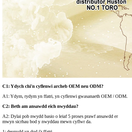
C1: Ydych chi'n cyflenwi archeb OEM neu ODM?
A1: Ydym, rydym yn ffatri, yn cyflenwi gwasanaeth OEM / ODM.
C2: Beth am ansawdd eich nwyddau?
A2: Dylai pob nwydd basio o leiaf 5 proses prawf ansawdd er
mwyn sicrhau bod y nwyddau mewn cyflwr da.
1: deunydd yn dod i'r ffatri,