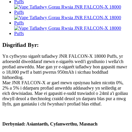
Disgrifiad Byr:
Yn cyflwyno sigarét tafladwy JNR FALCON-X 18000 Puffs, yr
arloesedd diweddaraf mewn e-sigaréts wedi'i gynllunio i wella'ch
profiad anweddu. Mae gan yr e-sigarét tafladwy hon gapasiti mawr
o 18,000 pwff a batri pwerus 950mAh i sicrhau boddhad
hirhoedlog.
Mae JNR FALCON-X ar gael mewn opsiynau halen nicotin 0%,
2% a 5% i ddarparu profiad anweddu addasadwy yn seiliedig ar
eich dewisiadau. Mae ei gapasiti e-sudd trawiadol o 24ml a'i goiliau
rhwyll deuol a thechnoleg craidd deuol yn darparu blas pur a mwg
llyfn, gan ganiatáu i chi fwynhau'r profiad blas eithaf.
Derbyniad: Asiantaeth, Cyfanwerthu, Masnach