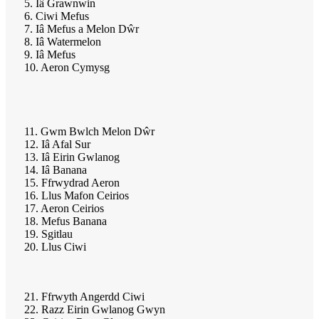
5. Iâ Grawnwin
6. Ciwi Mefus
7. Iâ Mefus a Melon Dŵr
8. Iâ Watermelon
9. Iâ Mefus
10. Aeron Cymysg
11. Gwm Bwlch Melon Dŵr
12. Iâ Afal Sur
13. Iâ Eirin Gwlanog
14. Iâ Banana
15. Ffrwydrad Aeron
16. Llus Mafon Ceirios
17. Aeron Ceirios
18. Mefus Banana
19. Sgitlau
20. Llus Ciwi
21. Ffrwyth Angerdd Ciwi
22. Razz Eirin Gwlanog Gwyn