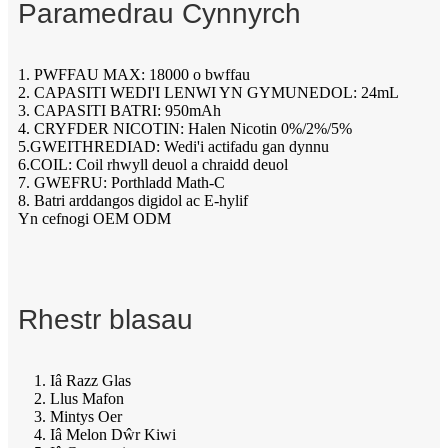
Paramedrau Cynnyrch
1. PWFFAU MAX: 18000 o bwffau
2. CAPASITI WEDI'I LENWI YN GYMUNEDOL: 24mL
3. CAPASITI BATRI: 950mAh
4. CRYFDER NICOTIN: Halen Nicotin 0%/2%/5%
5.GWEITHREDIAD: Wedi'i actifadu gan dynnu
6.COIL: Coil rhwyll deuol a chraidd deuol
7. GWEFRU: Porthladd Math-C
8. Batri arddangos digidol ac E-hylif
Yn cefnogi OEM ODM
Rhestr blasau
1. Iâ Razz Glas
2. Llus Mafon
3. Mintys Oer
4. Iâ Melon Dŵr Kiwi