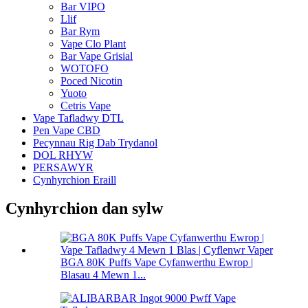
Bar VIPO
Llif
Bar Rym
Vape Clo Plant
Bar Vape Grisial
WOTOFO
Poced Nicotin
Yuoto
Cetris Vape
Vape Tafladwy DTL
Pen Vape CBD
Pecynnau Rig Dab Trydanol
DOL RHYW
PERSAWYR
Cynhyrchion Eraill
Cynhyrchion dan sylw
BGA 80K Puffs Vape Cyfanwerthu Ewrop |
Blasau 4 Mewn 1...