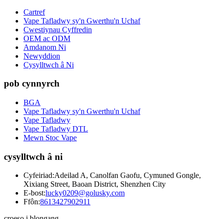
Cartref
Vape Tafladwy sy'n Gwerthu'n Uchaf
Cwestiynau Cyffredin
OEM ac ODM
Amdanom Ni
Newyddion
Cysylltwch â Ni
pob cynnyrch
BGA
Vape Tafladwy sy'n Gwerthu'n Uchaf
Vape Tafladwy
Vape Tafladwy DTL
Mewn Stoc Vape
cysylltwch â ni
Cyfeiriad:
Adeilad A, Canolfan Gaofu, Cymuned Gongle,
Xixiang Street, Baoan District, Shenzhen City
E-bost:
lucky0209@golusky.com
Ffôn:
8613427902911
croeso i blongang