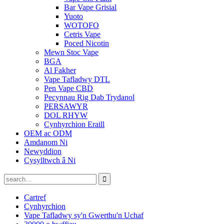
Bar Vape Grisial
Yuoto
WOTOFO
Cetris Vape
Poced Nicotin
Mewn Stoc Vape
BGA
Al Fakher
Vape Tafladwy DTL
Pen Vape CBD
Pecynnau Rig Dab Trydanol
PERSAWYR
DOL RHYW
Cynhyrchion Eraill
OEM ac ODM
Amdanom Ni
Newyddion
Cysylltwch â Ni
Cartref
Cynhyrchion
Vape Tafladwy sy'n Gwerthu'n Uchaf