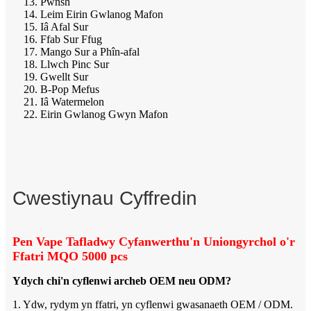
13. Pwnsh
14. Leim Eirin Gwlanog Mafon
15. Iâ Afal Sur
16. Ffab Sur Ffug
17. Mango Sur a Phîn-afal
18. Llwch Pinc Sur
19. Gwellt Sur
20. B-Pop Mefus
21. Iâ Watermelon
22. Eirin Gwlanog Gwyn Mafon
Cwestiynau Cyffredin
Pen Vape Tafladwy Cyfanwerthu'n Uniongyrchol o'r
Ffatri MQO 5000 pcs
Ydych chi'n cyflenwi archeb OEM neu ODM?
1. Ydw, rydym yn ffatri, yn cyflenwi gwasanaeth OEM / ODM.