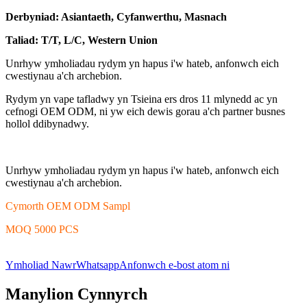
Derbyniad: Asiantaeth, Cyfanwerthu, Masnach
Taliad: T/T, L/C, Western Union
Unrhyw ymholiadau rydym yn hapus i'w hateb, anfonwch eich
cwestiynau a'ch archebion.
Rydym yn vape tafladwy yn Tsieina ers dros 11 mlynedd ac yn
cefnogi OEM ODM, ni yw eich dewis gorau a'ch partner busnes
hollol ddibynadwy.
Unrhyw ymholiadau rydym yn hapus i'w hateb, anfonwch eich
cwestiynau a'ch archebion.
Cymorth OEM ODM Sampl
MOQ 5000 PCS
Ymholiad Nawr
Whatsapp
Anfonwch e-bost atom ni
Manylion Cynnyrch