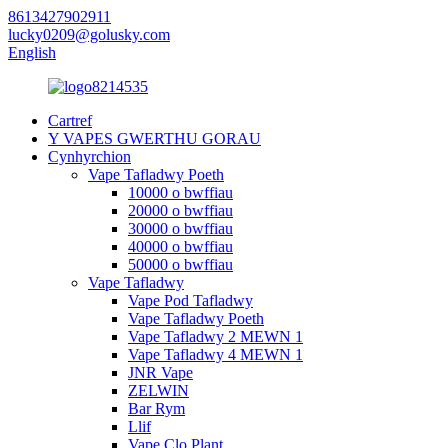
8613427902911
lucky0209@golusky.com
English
Cartref
Y VAPES GWERTHU GORAU
Cynhyrchion
Vape Tafladwy Poeth
10000 o bwffiau
20000 o bwffiau
30000 o bwffiau
40000 o bwffiau
50000 o bwffiau
Vape Tafladwy
Vape Pod Tafladwy
Vape Tafladwy Poeth
Vape Tafladwy 2 MEWN 1
Vape Tafladwy 4 MEWN 1
JNR Vape
ZELWIN
Bar Rym
Llif
Vape Clo Plant