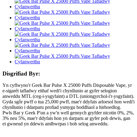
Disgrifiad Byr:
Yn cyflwyno'r Geek Bar Pulse X 25000 Puffs Disposable Vape, yr
e-sigarét tafladwy eithaf wedi'i chynllunio ar gyfer selogion
anweddu MTL (ceg-i-ysgyfaint) a DTL (uniongyrchol-i'r-ysgyfaint).
Gyda sgôr pwff o tua 25,000 pwff, mae'r ddyfais arloesol hon wedi'i
chynllunio i ddarparu profiad ysmygu boddhaol a hirhoedlog.
Pwls Bar y Geek P'un a yw'n well gennych gryfder nicotin 0%, 2%,
3% neu 5%, mae'r ddyfais hon yn darparu ar gyfer pob dewis, gan
ei gwneud yn ddewis amlbwrpas i bob selog anweddu.