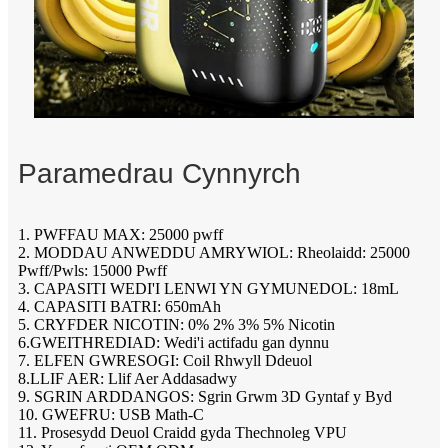
Paramedrau Cynnyrch
1. PWFFAU MAX: 25000 pwff
2. MODDAU ANWEDDU AMRYWIOL: Rheolaidd: 25000
Pwff/Pwls: 15000 Pwff
3. CAPASITI WEDI'I LENWI YN GYMUNEDOL: 18mL
4. CAPASITI BATRI: 650mAh
5. CRYFDER NICOTIN: 0% 2% 3% 5% Nicotin
6.GWEITHREDIAD: Wedi'i actifadu gan dynnu
7. ELFEN GWRESOGI: Coil Rhwyll Ddeuol
8.LLIF AER: Llif Aer Addasadwy
9. SGRIN ARDDANGOS: Sgrin Grwm 3D Gyntaf y Byd
10. GWEFRU: USB Math-C
11. Prosesydd Deuol Craidd gyda Thechnoleg VPU