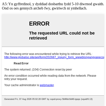
A5: Yn gyffredinol, y dyddiad dosbarthu fydd 5-10 diwrnod gwaith.
Ond os oes gennych archeb fwy, gwiriwch ni ymhellach.