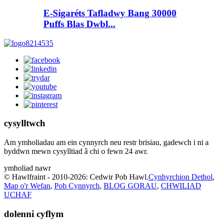
E-Sigaréts Tafladwy Bang 30000
Puffs Blas Dwbl...
cysylltwch
Am ymholiadau am ein cynnyrch neu restr brisiau, gadewch i ni a
byddwn mewn cysylltiad â chi o fewn 24 awr.
ymholiad nawr
© Hawlfraint - 2010-2026: Cedwir Pob Hawl.
Cynhyrchion Dethol
,
Map o'r Wefan
,
Pob Cynnyrch
,
BLOG GORAU
,
CHWILIAD
UCHAF
dolenni cyflym