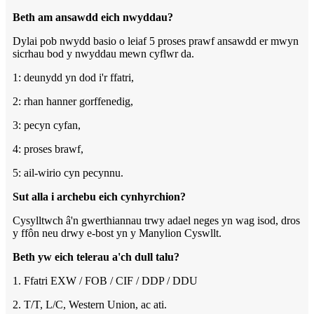
Beth am ansawdd eich nwyddau?
Dylai pob nwydd basio o leiaf 5 proses prawf ansawdd er mwyn
sicrhau bod y nwyddau mewn cyflwr da.
1: deunydd yn dod i'r ffatri,
2: rhan hanner gorffenedig,
3: pecyn cyfan,
4: proses brawf,
5: ail-wirio cyn pecynnu.
Sut alla i archebu eich cynhyrchion?
Cysylltwch â'n gwerthiannau trwy adael neges yn wag isod, dros
y ffôn neu drwy e-bost yn y Manylion Cyswllt.
Beth yw eich telerau a'ch dull talu?
1. Ffatri EXW / FOB / CIF / DDP / DDU
2. T/T, L/C, Western Union, ac ati.