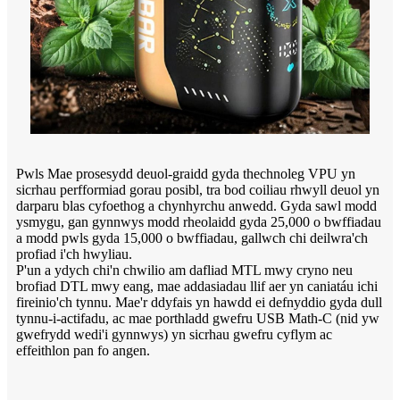
Pwls Mae prosesydd deuol-graidd gyda thechnoleg VPU yn
sicrhau perfformiad gorau posibl, tra bod coiliau rhwyll deuol yn
darparu blas cyfoethog a chynhyrchu anwedd. Gyda sawl modd
ysmygu, gan gynnwys modd rheolaidd gyda 25,000 o bwffiadau
a modd pwls gyda 15,000 o bwffiadau, gallwch chi deilwra'ch
profiad i'ch hwyliau.
P'un a ydych chi'n chwilio am dafliad MTL mwy cryno neu
brofiad DTL mwy eang, mae addasiadau llif aer yn caniatáu ichi
fireinio'ch tynnu. Mae'r ddyfais yn hawdd ei defnyddio gyda dull
tynnu-i-actifadu, ac mae porthladd gwefru USB Math-C (nid yw
gwefrydd wedi'i gynnwys) yn sicrhau gwefru cyflym ac
effeithlon pan fo angen.