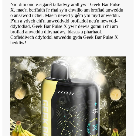
Nid dim ond e-sigarét tafladwy arall yw'r Geek Bar Pulse
X, mae'n berffaith i'r rhai sy'n chwilio am brofiad anweddu
o ansawdd uchel. Mae'n newid y gêm ym myd anweddu.
P'un a ydych chi'n anweddydd profiadol neu'n newydd-
ddyfodiad, Geek Bar Pulse X yw'r dewis gorau i chi am
brofiad anweddu dibynadwy, blasus a pharhaol.
Cofleidiwch ddyfodol anweddu gyda Geek Bar Pulse X
heddiw!