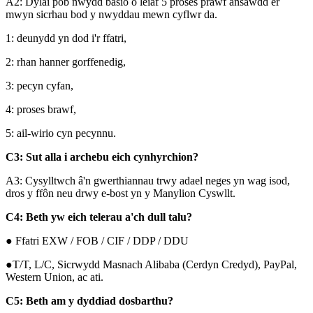
A2: Dylai pob nwydd basio o leiaf 5 proses prawf ansawdd er
mwyn sicrhau bod y nwyddau mewn cyflwr da.
1: deunydd yn dod i'r ffatri,
2: rhan hanner gorffenedig,
3: pecyn cyfan,
4: proses brawf,
5: ail-wirio cyn pecynnu.
C3: Sut alla i archebu eich cynhyrchion?
A3: Cysylltwch â'n gwerthiannau trwy adael neges yn wag isod,
dros y ffôn neu drwy e-bost yn y Manylion Cyswllt.
C4: Beth yw eich telerau a'ch dull talu?
● Ffatri EXW / FOB / CIF / DDP / DDU
●T/T, L/C, Sicrwydd Masnach Alibaba (Cerdyn Credyd), PayPal,
Western Union, ac ati.
C5: Beth am y dyddiad dosbarthu?