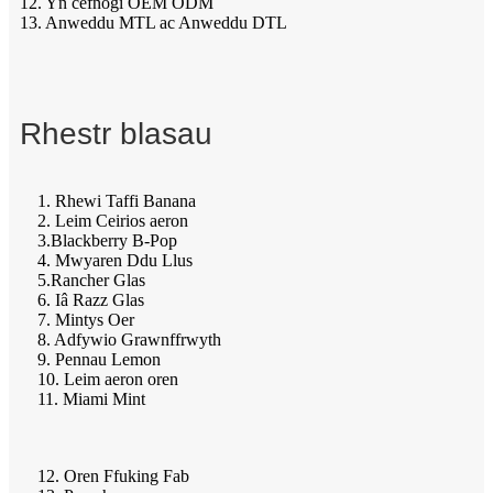
12. Yn cefnogi OEM ODM
13. Anweddu MTL ac Anweddu DTL
Rhestr blasau
1. Rhewi Taffi Banana
2. Leim Ceirios aeron
3.Blackberry B-Pop
4. Mwyaren Ddu Llus
5.Rancher Glas
6. Iâ Razz Glas
7. Mintys Oer
8. Adfywio Grawnffrwyth
9. Pennau Lemon
10. Leim aeron oren
11. Miami Mint
12. Oren Ffuking Fab