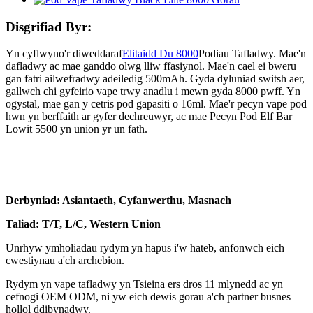
Disgrifiad Byr:
Yn cyflwyno'r diweddaraf
Elitaidd Du 8000
Podiau Tafladwy. Mae'n
dafladwy ac mae ganddo olwg lliw ffasiynol. Mae'n cael ei bweru
gan fatri ailwefradwy adeiledig 500mAh. Gyda dyluniad switsh aer,
gallwch chi gyfeirio vape trwy anadlu i mewn gyda 8000 pwff. Yn
ogystal, mae gan y cetris pod gapasiti o 16ml. Mae'r pecyn vape pod
hwn yn berffaith ar gyfer dechreuwyr, ac mae Pecyn Pod Elf Bar
Lowit 5500 yn union yr un fath.
Derbyniad: Asiantaeth, Cyfanwerthu, Masnach
Taliad: T/T, L/C, Western Union
Unrhyw ymholiadau rydym yn hapus i'w hateb, anfonwch eich
cwestiynau a'ch archebion.
Rydym yn vape tafladwy yn Tsieina ers dros 11 mlynedd ac yn
cefnogi OEM ODM, ni yw eich dewis gorau a'ch partner busnes
hollol ddibynadwy.