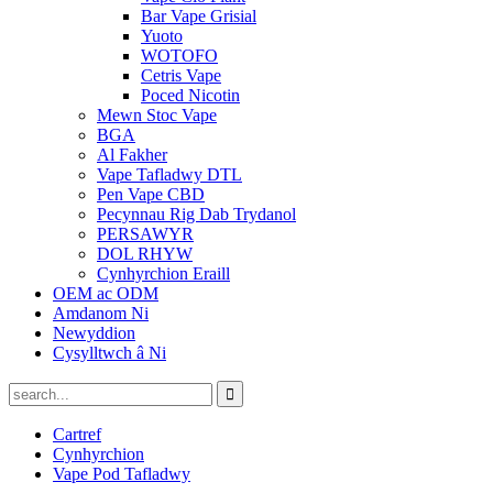
Bar Vape Grisial
Yuoto
WOTOFO
Cetris Vape
Poced Nicotin
Mewn Stoc Vape
BGA
Al Fakher
Vape Tafladwy DTL
Pen Vape CBD
Pecynnau Rig Dab Trydanol
PERSAWYR
DOL RHYW
Cynhyrchion Eraill
OEM ac ODM
Amdanom Ni
Newyddion
Cysylltwch â Ni
Cartref
Cynhyrchion
Vape Pod Tafladwy