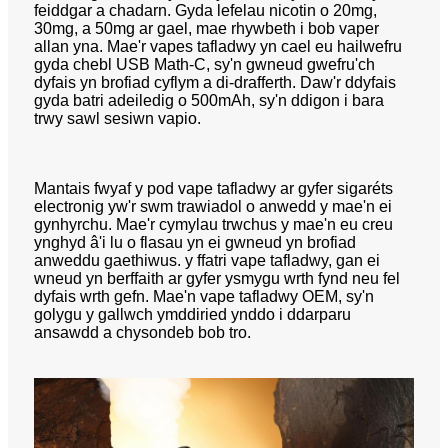
feiddgar a chadarn. Gyda lefelau nicotin o 20mg,
30mg, a 50mg ar gael, mae rhywbeth i bob vaper
allan yna. Mae'r vapes tafladwy yn cael eu hailwefru
gyda chebl USB Math-C, sy'n gwneud gwefru'ch
dyfais yn brofiad cyflym a di-drafferth. Daw'r ddyfais
gyda batri adeiledig o 500mAh, sy'n ddigon i bara
trwy sawl sesiwn vapio.
Mantais fwyaf y pod vape tafladwy ar gyfer sigaréts
electronig yw'r swm trawiadol o anwedd y mae'n ei
gynhyrchu. Mae'r cymylau trwchus y mae'n eu creu
ynghyd â'i lu o flasau yn ei gwneud yn brofiad
anweddu gaethiwus. y ffatri vape tafladwy, gan ei
wneud yn berffaith ar gyfer ysmygu wrth fynd neu fel
dyfais wrth gefn. Mae'n vape tafladwy OEM, sy'n
golygu y gallwch ymddiried ynddo i ddarparu
ansawdd a chysondeb bob tro.