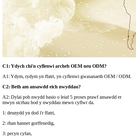
C1: Ydych chi'n cyflenwi archeb OEM neu ODM?
A1: Ydym, rydym yn ffatri, yn cyflenwi gwasanaeth OEM / ODM.
C2: Beth am ansawdd eich nwyddau?
A2: Dylai pob nwydd basio o leiaf 5 proses prawf ansawdd er
mwyn sicrhau bod y nwyddau mewn cyflwr da.
1: deunydd yn dod i'r ffatri,
2: rhan hanner gorffenedig,
3: pecyn cyfan,