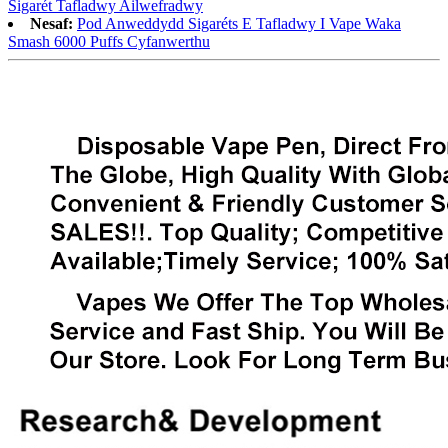
Sigarét Tafladwy Ailwefradwy
Nesaf:
Pod Anweddydd Sigaréts E Tafladwy I Vape Waka
Smash 6000 Puffs Cyfanwerthu