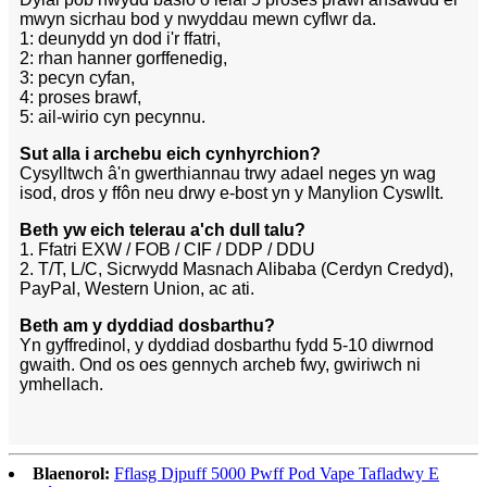
mwyn sicrhau bod y nwyddau mewn cyflwr da.
1: deunydd yn dod i'r ffatri,
2: rhan hanner gorffenedig,
3: pecyn cyfan,
4: proses brawf,
5: ail-wirio cyn pecynnu.
Sut alla i archebu eich cynhyrchion?
Cysylltwch â'n gwerthiannau trwy adael neges yn wag
isod, dros y ffôn neu drwy e-bost yn y Manylion Cyswllt.
Beth yw eich telerau a'ch dull talu?
1. Ffatri EXW / FOB / CIF / DDP / DDU
2. T/T, L/C, Sicrwydd Masnach Alibaba (Cerdyn Credyd),
PayPal, Western Union, ac ati.
Beth am y dyddiad dosbarthu?
Yn gyffredinol, y dyddiad dosbarthu fydd 5-10 diwrnod
gwaith. Ond os oes gennych archeb fwy, gwiriwch ni
ymhellach.
Blaenorol:
Fflasg Djpuff 5000 Pwff Pod Vape Tafladwy E