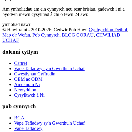
Am ymholiadau am ein cynnyrch neu restr brisiau, gadewch i ni a
byddwn mewn cysylltiad â chi o fewn 24 awr.
ymholiad nawr
© Hawlfraint - 2010-2026: Cedwir Pob Hawl.
Cynhyrchion Dethol
,
Map o'r Wefan
,
Pob Cynnyrch
,
BLOG GORAU
,
CHWILIAD
UCHAF
dolenni cyflym
Cartref
Vape Tafladwy sy'n Gwerthu'n Uchaf
Cwestiynau Cyffredin
OEM ac ODM
Amdanom Ni
Newyddion
Cysylltwch â Ni
pob cynnyrch
BGA
Vape Tafladwy sy'n Gwerthu'n Uchaf
Vape Tafladwy