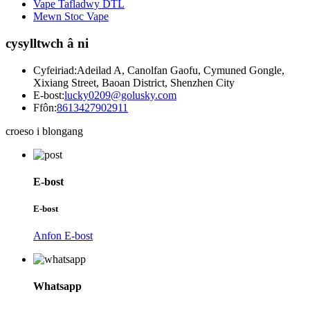
Vape Tafladwy DTL
Mewn Stoc Vape
cysylltwch â ni
Cyfeiriad:
Adeilad A, Canolfan Gaofu, Cymuned Gongle,
Xixiang Street, Baoan District, Shenzhen City
E-bost:
lucky0209@golusky.com
Ffôn:
8613427902911
croeso i blongang
E-bost
E-bost
Anfon E-bost
Whatsapp