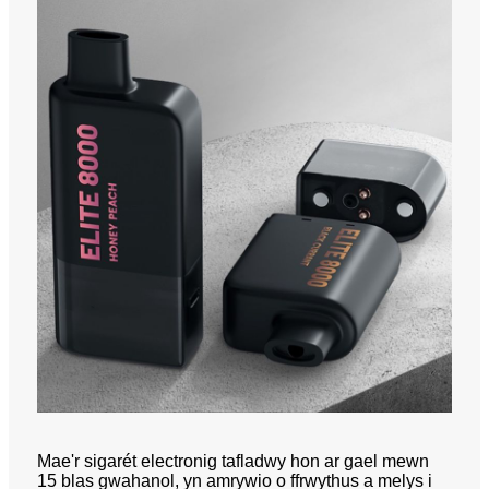
Mae'r sigarét electronig tafladwy hon ar gael mewn
15 blas gwahanol, yn amrywio o ffrwythus a melys i