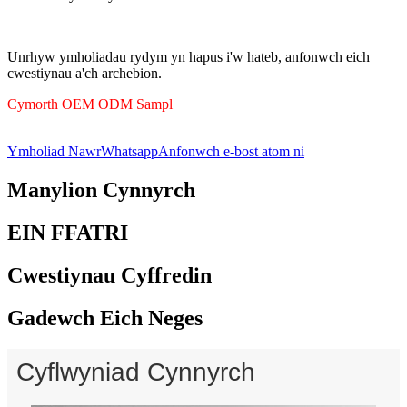
Unrhyw ymholiadau rydym yn hapus i'w hateb, anfonwch eich
cwestiynau a'ch archebion.
Cymorth OEM ODM Sampl
Ymholiad Nawr
Whatsapp
Anfonwch e-bost atom ni
Manylion Cynnyrch
EIN FFATRI
Cwestiynau Cyffredin
Gadewch Eich Neges
Cyflwyniad Cynnyrch