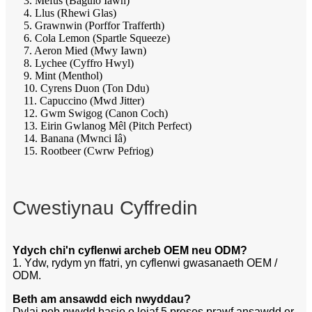
3. Mefus (Baguio Iawn)
4. Llus (Rhewi Glas)
5. Grawnwin (Porffor Trafferth)
6. Cola Lemon (Spartle Squeeze)
7. Aeron Mied (Mwy Iawn)
8. Lychee (Cyffro Hwyl)
9. Mint (Menthol)
10. Cyrens Duon (Ton Ddu)
11. Capuccino (Mwd Jitter)
12. Gwm Swigog (Canon Coch)
13. Eirin Gwlanog Mêl (Pitch Perfect)
14. Banana (Mwnci Iâ)
15. Rootbeer (Cwrw Pefriog)
Cwestiynau Cyffredin
Ydych chi'n cyflenwi archeb OEM neu ODM?
1. Ydw, rydym yn ffatri, yn cyflenwi gwasanaeth OEM /
ODM.
Beth am ansawdd eich nwyddau?
Dylai pob nwydd basio o leiaf 5 proses prawf ansawdd er