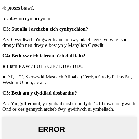
4: proses brawf,
5: ail-wirio cyn pecynnu.
C3: Sut alla i archebu eich cynhyrchion?
A3: Cysylltwch â'n gwerthiannau trwy adael neges yn wag isod,
dros y ffôn neu drwy e-bost yn y Manylion Cyswllt.
C4: Beth yw eich telerau a'ch dull talu?
● Ffatri EXW / FOB / CIF / DDP / DDU
●T/T, L/C, Sicrwydd Masnach Alibaba (Cerdyn Credyd), PayPal,
Western Union, ac ati.
C5: Beth am y dyddiad dosbarthu?
A5: Yn gyffredinol, y dyddiad dosbarthu fydd 5-10 diwrnod gwaith.
Ond os oes gennych archeb fwy, gwiriwch ni ymhellach.