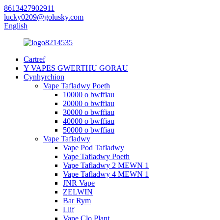
8613427902911
lucky0209@golusky.com
English
Cartref
Y VAPES GWERTHU GORAU
Cynhyrchion
Vape Tafladwy Poeth
10000 o bwffiau
20000 o bwffiau
30000 o bwffiau
40000 o bwffiau
50000 o bwffiau
Vape Tafladwy
Vape Pod Tafladwy
Vape Tafladwy Poeth
Vape Tafladwy 2 MEWN 1
Vape Tafladwy 4 MEWN 1
JNR Vape
ZELWIN
Bar Rym
Llif
Vape Clo Plant