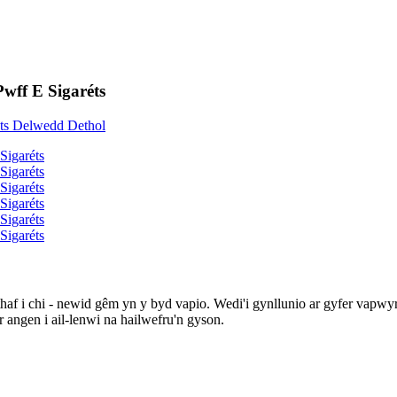
ff E Sigaréts
haf i chi - newid gêm yn y byd vapio. Wedi'i gynllunio ar gyfer vapwy
 angen i ail-lenwi na hailwefru'n gyson.