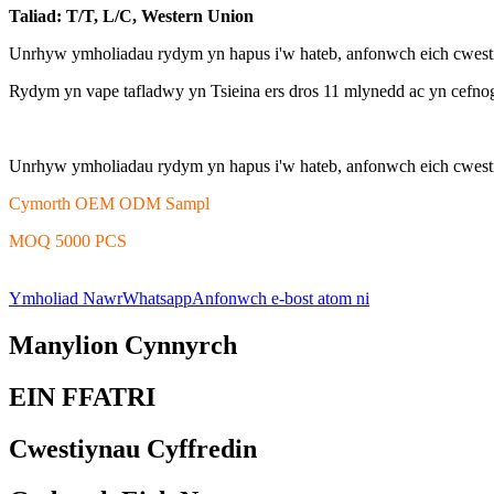
Taliad: T/T, L/C, Western Union
Unrhyw ymholiadau rydym yn hapus i'w hateb, anfonwch eich cwesti
Rydym yn vape tafladwy yn Tsieina ers dros 11 mlynedd ac yn cefn
Unrhyw ymholiadau rydym yn hapus i'w hateb, anfonwch eich cwesti
Cymorth OEM ODM Sampl
MOQ 5000 PCS
Ymholiad Nawr
Whatsapp
Anfonwch e-bost atom ni
Manylion Cynnyrch
EIN FFATRI
Cwestiynau Cyffredin