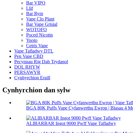
Bar VIPO
Llif
Bar Rym
Vape Clo Plant
Bar Vape Grisial
WOTOFO
Poced Nicotin
Yuoto
Cetris Vape
Vape Tafladwy DTL
Pen Vape CBD
Pecynnau Rig Dab Trydanol
DOL RHYW
PERSAWYR
Cynhyrchion Eraill
Cynhyrchion dan sylw
BGA 80K Puffs Vape Cyfanwerthu Ewrop | Blasau 4 Me
ALIBARBAR Ingot 9000 Pwff Vape Tafladwy