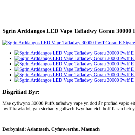
Sgrin Arddangos LED Vape Tafladwy Gorau 30000 Pw
Disgrifiad Byr:
Mae cyflwyno 30000 Puffs tafladwy vape yn dod â'r profiad vapio eit
pwff trawiadol, gan sicrhau y gallwch fwynhau eich hoff flasau heb yr
Derbyniad: Asiantaeth, Cyfanwerthu, Masnach