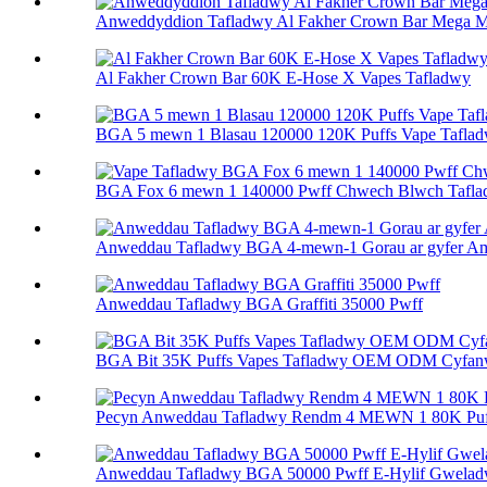
Anweddyddion Tafladwy Al Fakher Crown Bar Mega 
Al Fakher Crown Bar 60K E-Hose X Vapes Tafladwy
BGA 5 mewn 1 Blasau 120000 120K Puffs Vape Tafla
BGA Fox 6 mewn 1 140000 Pwff Chwech Blwch Taflad
Anweddau Tafladwy BGA 4-mewn-1 Gorau ar gyfer Am
Anweddau Tafladwy BGA Graffiti 35000 Pwff
BGA Bit 35K Puffs Vapes Tafladwy OEM ODM Cyfan
Pecyn Anweddau Tafladwy Rendm 4 MEWN 1 80K Puf
Anweddau Tafladwy BGA 50000 Pwff E-Hylif Gweladw