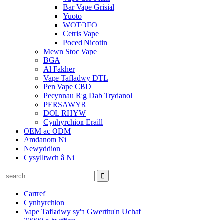
Bar Vape Grisial
Yuoto
WOTOFO
Cetris Vape
Poced Nicotin
Mewn Stoc Vape
BGA
Al Fakher
Vape Tafladwy DTL
Pen Vape CBD
Pecynnau Rig Dab Trydanol
PERSAWYR
DOL RHYW
Cynhyrchion Eraill
OEM ac ODM
Amdanom Ni
Newyddion
Cysylltwch â Ni
Cartref
Cynhyrchion
Vape Tafladwy sy'n Gwerthu'n Uchaf