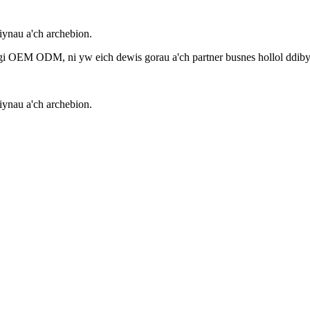
ynau a'ch archebion.
ogi OEM ODM, ni yw eich dewis gorau a'ch partner busnes hollol ddib
ynau a'ch archebion.