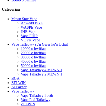
30000 o bwffiau
Categorïau
Mewn Stoc Vape
Anwedd BGA
WASPE Vape
JNR Vape
Vape FIHP
VOPK Vape
Vape Tafladwy sy'n Gwerthu'n Uchaf
10000 o bwffiau
20000 o bwffiau
30000 o bwffiau
40000 o bwffiau
50000 o bwffiau
Vape Tafladwy 4 MEWN 1
Vape Tafladwy 2 MEWN 1
BGA
ZELWIN
Al Fakher
Vape Tafladwy
Vape Tafladwy Poeth
Vape Pod Tafladwy
ZELWIN