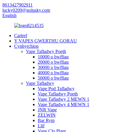
8613427902911
lucky0209@golusky.com
English
Cartref
Y VAPES GWERTHU GORAU
Cynhyrchion
Vape Tafladwy Poeth
10000 o bwffiau
20000 o bwffiau
30000 o bwffiau
40000 o bwffiau
50000 o bwffiau
Vape Tafladwy
Vape Pod Tafladwy
Vape Tafladwy Poeth
Vape Tafladwy 2 MEWN 1
Vape Tafladwy 4 MEWN 1
JNR Vape
ZELWIN
Bar Rym
Llif
Vape Clo Plant