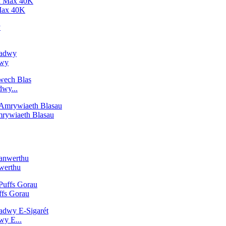
Max 40K
dwy
wy...
rywiaeth Blasau
werthu
fs Gorau
y E...