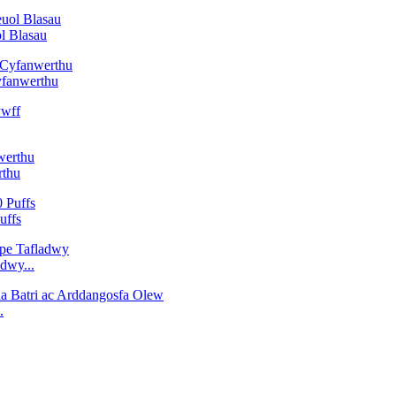
l Blasau
fanwerthu
rthu
uffs
dwy...
.