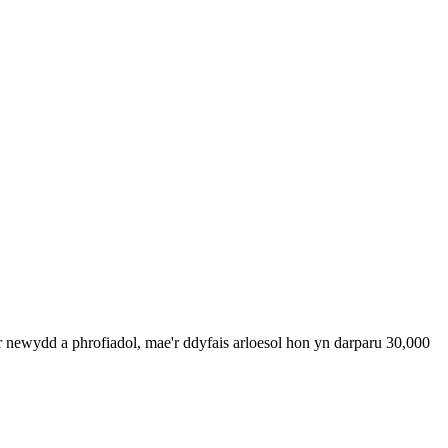
r newydd a phrofiadol, mae'r ddyfais arloesol hon yn darparu 30,000