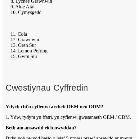
8. Lychee Grawnwin
9. Aloe Afal
10. Cymysgedd
11. Cola
12. Grawnwin
13. Oren Sur
14. Lemon Pefriog
15. Gwm Sur
Cwestiynau Cyffredin
Ydych chi'n cyflenwi archeb OEM neu ODM?
1. Ydw, rydym yn ffatri, yn cyflenwi gwasanaeth OEM / ODM.
Beth am ansawdd eich nwyddau?
Dylai pob nwydd basio o leiaf 5 proses prawf ansawdd er mwyn