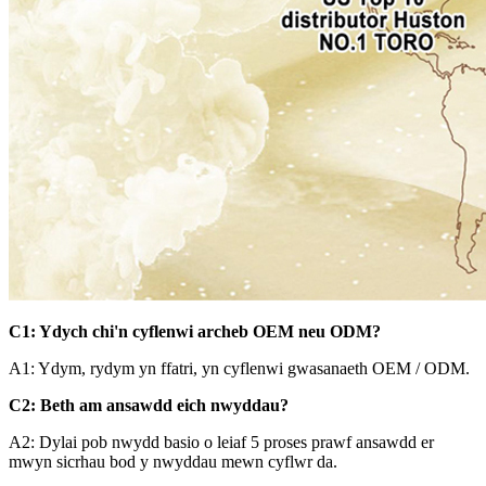
C1: Ydych chi'n cyflenwi archeb OEM neu ODM?
A1: Ydym, rydym yn ffatri, yn cyflenwi gwasanaeth OEM / ODM.
C2: Beth am ansawdd eich nwyddau?
A2: Dylai pob nwydd basio o leiaf 5 proses prawf ansawdd er
mwyn sicrhau bod y nwyddau mewn cyflwr da.