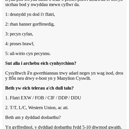
sicrhau bod y nwyddau mewn cyflwr da.
1: deunydd yn dod i'r ffatri,
2: rhan hanner gorffenedig,
3: pecyn cyfan,
4: proses brawf,
5: ail-wirio cyn pecynnu.
Sut alla i archebu eich cynhyrchion?
Cysylltwch â'n gwerthiannau trwy adael neges yn wag isod, dros
y ffôn neu drwy e-bost yn y Manylion Cyswllt.
Beth yw eich telerau a'ch dull talu?
1. Ffatri EXW / FOB / CIF / DDP / DDU
2. T/T, L/C, Western Union, ac ati.
Beth am y dyddiad dosbarthu?
Yn gyffredinol, y dyddiad dosbarthu fydd 5-10 diwrnod gwaith.