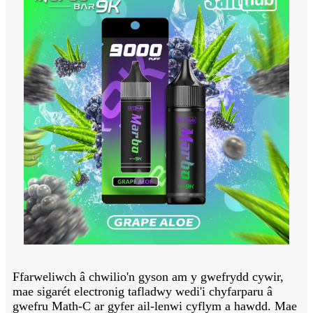
Ffarweliwch â chwilio'n gyson am y gwefrydd cywir,
mae sigarét electronig tafladwy wedi'i chyfarparu â
gwefru Math-C ar gyfer ail-lenwi cyflym a hawdd. Mae