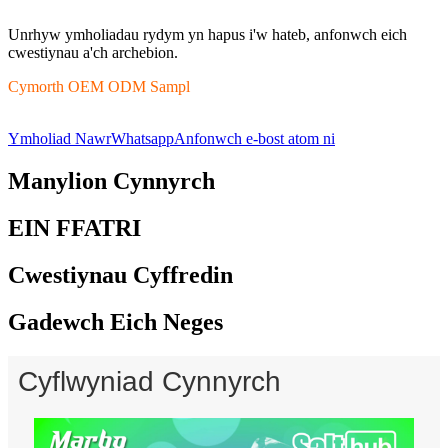
Unrhyw ymholiadau rydym yn hapus i'w hateb, anfonwch eich
cwestiynau a'ch archebion.
Cymorth OEM ODM Sampl
Ymholiad Nawr
Whatsapp
Anfonwch e-bost atom ni
Manylion Cynnyrch
EIN FFATRI
Cwestiynau Cyffredin
Gadewch Eich Neges
Cyflwyniad Cynnyrch