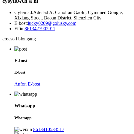
cysylltwch â ni
Cyfeiriad:
Adeilad A, Canolfan Gaofu, Cymuned Gongle,
Xixiang Street, Baoan District, Shenzhen City
E-bost:
lucky0209@golusky.com
Ffôn:
8613427902911
croeso i blongang
E-bost
E-bost
Anfon E-bost
Whatsapp
Whatsapp
8613410583517