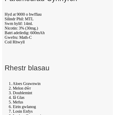
Hyd at 9000 o bwffiau
Silindr Phil: MTL
Swm hylif: 14ml.
Nicotin: 3% (30mg.)
Batri adeiledig: 600mAh
Gwefru: Math-C
Coil Rhwyll
Rhestr blasau
1. Aloes Grawnwin
2. Melon dŵr
3. Doublemint
4. Iâ Glas
5. Mefus
6. Eirin gwlanog
7. Losin Enfys