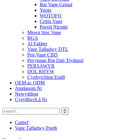
Bar Vape Grisial
Yuoto
WOTOFO
Cetris Vape
Poced Nicotin
Mewn Stoc Vape
BGA
Al Fakher
Vape Tafladwy DTL
Pen Vape CBD
Pecynnau Rig Dab Trydanol
PERSAWYR
DOL RHYW
Cynhyrchion Eraill
OEM ac ODM
Amdanom Ni
Newyddion
Cysylltwch â Ni
Cartref
Vape Tafladwy Poeth