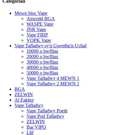
Categorïau
Mewn Stoc Vape
Anwedd BGA
WASPE Vape
JNR Vape
Vape FIHP
VOPK Vape
Vape Tafladwy sy'n Gwerthu'n Uchaf
10000 o bwffiau
20000 o bwffiau
30000 o bwffiau
40000 o bwffiau
50000 o bwffiau
Vape Tafladwy 4 MEWN 1
Vape Tafladwy 2 MEWN 1
BGA
ZELWIN
Al Fakher
Vape Tafladwy
Vape Tafladwy Poeth
Vape Pod Tafladwy
ZELWIN
Bar VIPO
Llif