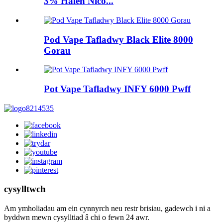
3% Halen Nico...
Pod Vape Tafladwy Black Elite 8000
Gorau
Pot Vape Tafladwy INFY 6000 Pwff
cysylltwch
Am ymholiadau am ein cynnyrch neu restr brisiau, gadewch i ni a
byddwn mewn cysylltiad â chi o fewn 24 awr.