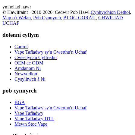
ymholiad nawr
© Hawlfraint - 2010-2026: Cedwir Pob Hawl.
Cynhyrchion Dethol
,
Map o'r Wefan
,
Pob Cynnyrch
,
BLOG GORAU
,
CHWILIAD
UCHAF
dolenni cyflym
Cartref
Vape Tafladwy sy'n Gwerthu'n Uchaf
Cwestiynau Cyffredin
OEM ac ODM
Amdanom Ni
Newyddion
Cysylltwch â Ni
pob cynnyrch
BGA
Vape Tafladwy sy'n Gwerthu'n Uchaf
Vape Tafladwy
Vape Tafladwy DTL
Mewn Stoc Vape