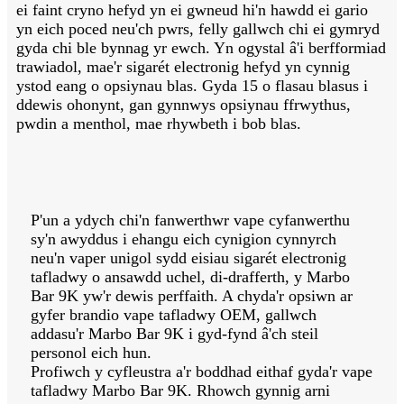
ei faint cryno hefyd yn ei gwneud hi'n hawdd ei gario
yn eich poced neu'ch pwrs, felly gallwch chi ei gymryd
gyda chi ble bynnag yr ewch. Yn ogystal â'i berfformiad
trawiadol, mae'r sigarét electronig hefyd yn cynnig
ystod eang o opsiynau blas. Gyda 15 o flasau blasus i
ddewis ohonynt, gan gynnwys opsiynau ffrwythus,
pwdin a menthol, mae rhywbeth i bob blas.
P'un a ydych chi'n fanwerthwr vape cyfanwerthu
sy'n awyddus i ehangu eich cynigion cynnyrch
neu'n vaper unigol sydd eisiau sigarét electronig
tafladwy o ansawdd uchel, di-drafferth, y Marbo
Bar 9K yw'r dewis perffaith. A chyda'r opsiwn ar
gyfer brandio vape tafladwy OEM, gallwch
addasu'r Marbo Bar 9K i gyd-fynd â'ch steil
personol eich hun.
Profiwch y cyfleustra a'r boddhad eithaf gyda'r vape
tafladwy Marbo Bar 9K. Rhowch gynnig arni