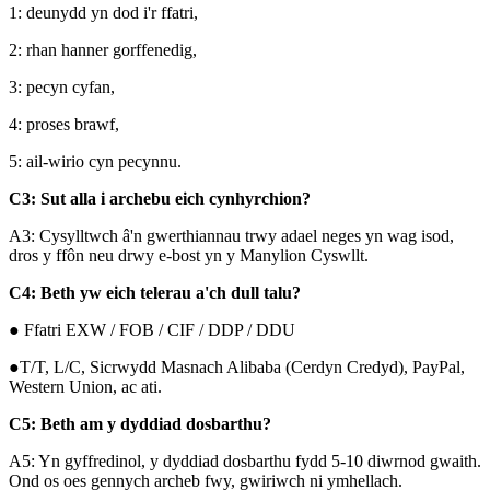
1: deunydd yn dod i'r ffatri,
2: rhan hanner gorffenedig,
3: pecyn cyfan,
4: proses brawf,
5: ail-wirio cyn pecynnu.
C3: Sut alla i archebu eich cynhyrchion?
A3: Cysylltwch â'n gwerthiannau trwy adael neges yn wag isod,
dros y ffôn neu drwy e-bost yn y Manylion Cyswllt.
C4: Beth yw eich telerau a'ch dull talu?
● Ffatri EXW / FOB / CIF / DDP / DDU
●T/T, L/C, Sicrwydd Masnach Alibaba (Cerdyn Credyd), PayPal,
Western Union, ac ati.
C5: Beth am y dyddiad dosbarthu?
A5: Yn gyffredinol, y dyddiad dosbarthu fydd 5-10 diwrnod gwaith.
Ond os oes gennych archeb fwy, gwiriwch ni ymhellach.