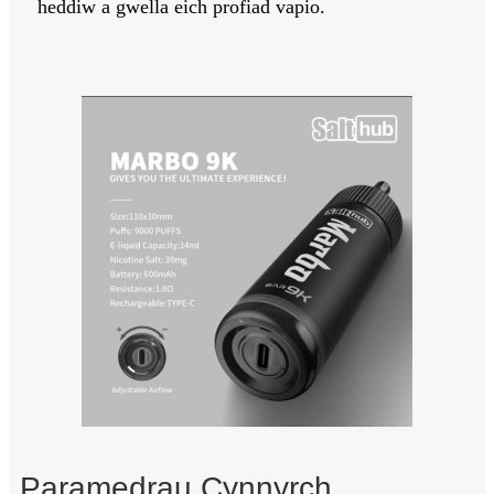
heddiw a gwella eich profiad vapio.
Paramedrau Cynnyrch