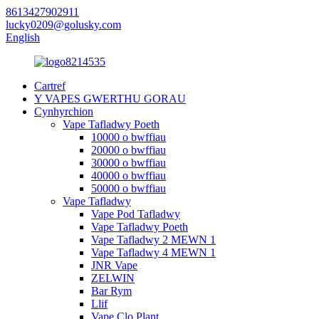
8613427902911
lucky0209@golusky.com
English
Cartref
Y VAPES GWERTHU GORAU
Cynhyrchion
Vape Tafladwy Poeth
10000 o bwffiau
20000 o bwffiau
30000 o bwffiau
40000 o bwffiau
50000 o bwffiau
Vape Tafladwy
Vape Pod Tafladwy
Vape Tafladwy Poeth
Vape Tafladwy 2 MEWN 1
Vape Tafladwy 4 MEWN 1
JNR Vape
ZELWIN
Bar Rym
Llif
Vape Clo Plant