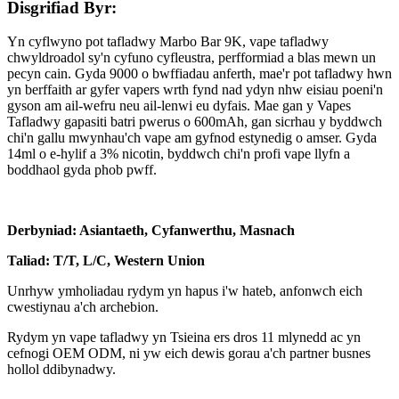
Disgrifiad Byr:
Yn cyflwyno pot tafladwy Marbo Bar 9K, vape tafladwy
chwyldroadol sy'n cyfuno cyfleustra, perfformiad a blas mewn un
pecyn cain. Gyda 9000 o bwffiadau anferth, mae'r pot tafladwy hwn
yn berffaith ar gyfer vapers wrth fynd nad ydyn nhw eisiau poeni'n
gyson am ail-wefru neu ail-lenwi eu dyfais. Mae gan y Vapes
Tafladwy gapasiti batri pwerus o 600mAh, gan sicrhau y byddwch
chi'n gallu mwynhau'ch vape am gyfnod estynedig o amser. Gyda
14ml o e-hylif a 3% nicotin, byddwch chi'n profi vape llyfn a
boddhaol gyda phob pwff.
Derbyniad: Asiantaeth, Cyfanwerthu, Masnach
Taliad: T/T, L/C, Western Union
Unrhyw ymholiadau rydym yn hapus i'w hateb, anfonwch eich
cwestiynau a'ch archebion.
Rydym yn vape tafladwy yn Tsieina ers dros 11 mlynedd ac yn
cefnogi OEM ODM, ni yw eich dewis gorau a'ch partner busnes
hollol ddibynadwy.