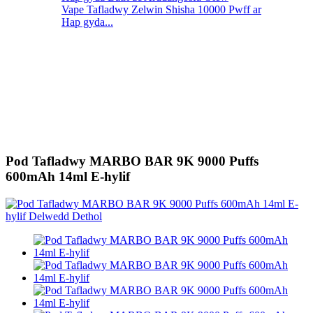
Vape Tafladwy Zelwin Shisha 10000 Pwff ar
Hap gyda...
Pod Tafladwy MARBO BAR 9K 9000 Puffs
600mAh 14ml E-hylif