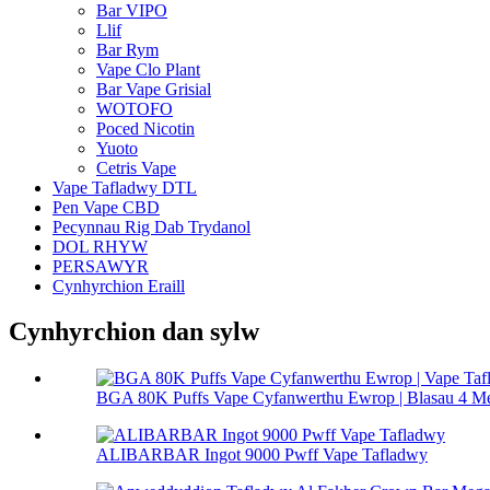
Bar VIPO
Llif
Bar Rym
Vape Clo Plant
Bar Vape Grisial
WOTOFO
Poced Nicotin
Yuoto
Cetris Vape
Vape Tafladwy DTL
Pen Vape CBD
Pecynnau Rig Dab Trydanol
DOL RHYW
PERSAWYR
Cynhyrchion Eraill
Cynhyrchion dan sylw
BGA 80K Puffs Vape Cyfanwerthu Ewrop | Blasau 4 Me
ALIBARBAR Ingot 9000 Pwff Vape Tafladwy