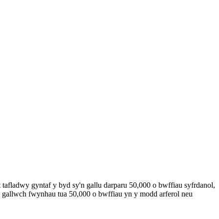
 tafladwy gyntaf y byd sy'n gallu darparu 50,000 o bwffiau syfrdanol,
, gallwch fwynhau tua 50,000 o bwffiau yn y modd arferol neu