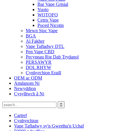
Bar Vape Grisial
Yuoto
WOTOFO
Cetris Vape
Poced Nicotin
Mewn Stoc Vape
BGA
Al Fakher
Vape Tafladwy DTL
Pen Vape CBD
Pecynnau Rig Dab Trydanol
PERSAWYR
DOL RHYW
Cynhyrchion Eraill
OEM ac ODM
Amdanom Ni
Newyddion
Cysylltwch â Ni
Cartref
Cynhyrchion
Vape Tafladwy sy'n Gwerthu'n Uchaf