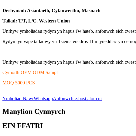
Derbyniad: Asiantaeth, Cyfanwerthu, Masnach
Taliad: T/T, L/C, Western Union
Unrhyw ymholiadau rydym yn hapus i'w hateb, anfonwch eich cwesti
Rydym yn vape tafladwy yn Tsieina ers dros 11 mlynedd ac yn cefn
Unrhyw ymholiadau rydym yn hapus i'w hateb, anfonwch eich cwesti
Cymorth OEM ODM Sampl
MOQ 5000 PCS
Ymholiad Nawr
Whatsapp
Anfonwch e-bost atom ni
Manylion Cynnyrch
EIN FFATRI