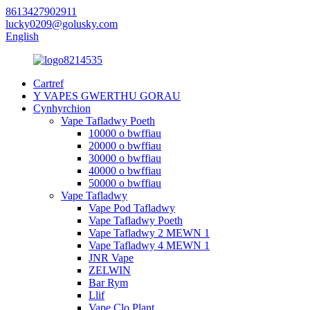
8613427902911
lucky0209@golusky.com
English
Cartref
Y VAPES GWERTHU GORAU
Cynhyrchion
Vape Tafladwy Poeth
10000 o bwffiau
20000 o bwffiau
30000 o bwffiau
40000 o bwffiau
50000 o bwffiau
Vape Tafladwy
Vape Pod Tafladwy
Vape Tafladwy Poeth
Vape Tafladwy 2 MEWN 1
Vape Tafladwy 4 MEWN 1
JNR Vape
ZELWIN
Bar Rym
Llif
Vape Clo Plant