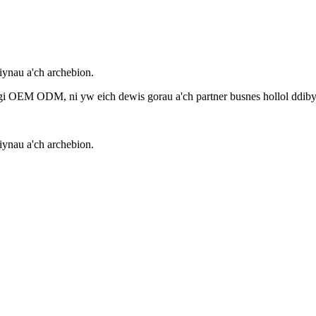
ynau a'ch archebion.
ogi OEM ODM, ni yw eich dewis gorau a'ch partner busnes hollol ddib
ynau a'ch archebion.