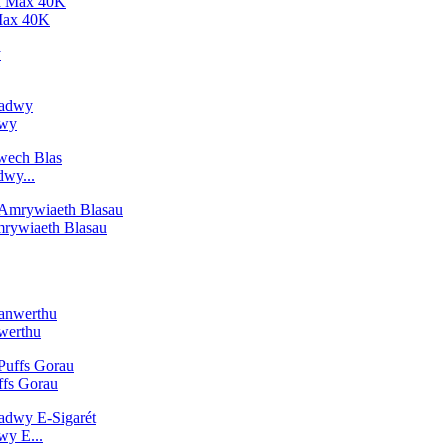
Max 40K
dwy
wy...
rywiaeth Blasau
werthu
fs Gorau
y E...