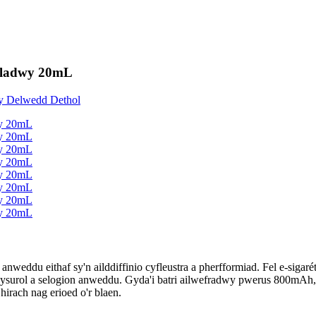
afladwy 20mL
weddu eithaf sy'n ailddiffinio cyfleustra a pherfformiad. Fel e-sigarét
hlysurol a selogion anweddu. Gyda'i batri ailwefradwy pwerus 800mAh
irach nag erioed o'r blaen.