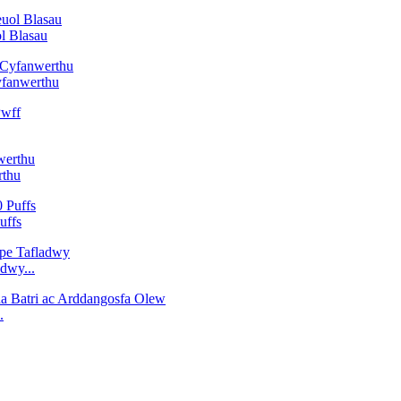
l Blasau
fanwerthu
rthu
uffs
dwy...
.