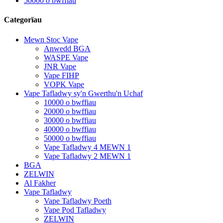
50000 o bwffiau
Categorïau
Mewn Stoc Vape
Anwedd BGA
WASPE Vape
JNR Vape
Vape FIHP
VOPK Vape
Vape Tafladwy sy'n Gwerthu'n Uchaf
10000 o bwffiau
20000 o bwffiau
30000 o bwffiau
40000 o bwffiau
50000 o bwffiau
Vape Tafladwy 4 MEWN 1
Vape Tafladwy 2 MEWN 1
BGA
ZELWIN
Al Fakher
Vape Tafladwy
Vape Tafladwy Poeth
Vape Pod Tafladwy
ZELWIN