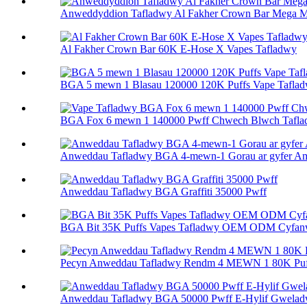
Anweddyddion Tafladwy Al Fakher Crown Bar Mega 
Al Fakher Crown Bar 60K E-Hose X Vapes Tafladwy
BGA 5 mewn 1 Blasau 120000 120K Puffs Vape Tafla
BGA Fox 6 mewn 1 140000 Pwff Chwech Blwch Taflad
Anweddau Tafladwy BGA 4-mewn-1 Gorau ar gyfer Am
Anweddau Tafladwy BGA Graffiti 35000 Pwff
BGA Bit 35K Puffs Vapes Tafladwy OEM ODM Cyfan
Pecyn Anweddau Tafladwy Rendm 4 MEWN 1 80K Puf
Anweddau Tafladwy BGA 50000 Pwff E-Hylif Gweladw