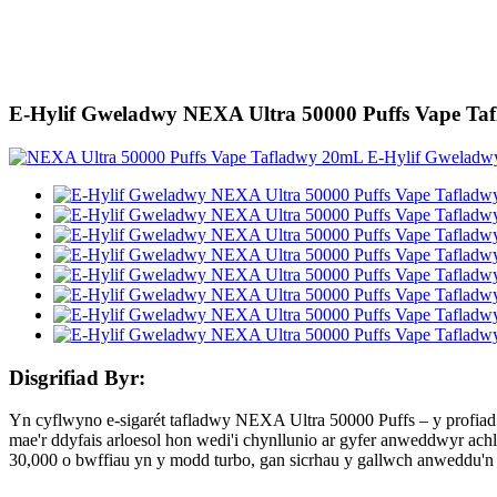
E-Hylif Gweladwy NEXA Ultra 50000 Puffs Vape T
Disgrifiad Byr:
Yn cyflwyno e-sigarét tafladwy NEXA Ultra 50000 Puffs – y profiad an
mae'r ddyfais arloesol hon wedi'i chynllunio ar gyfer anweddwyr ac
30,000 o bwffiau yn y modd turbo, gan sicrhau y gallwch anweddu'n h